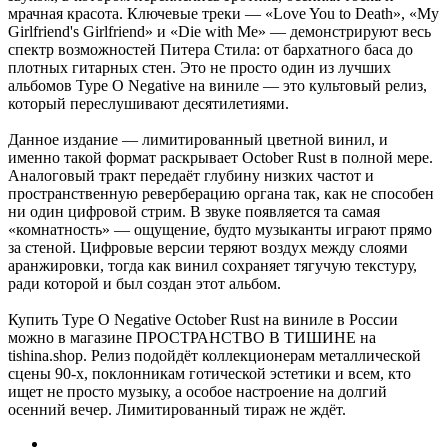
мрачная красота. Ключевые треки — «Love You to Death», «My
Girlfriend's Girlfriend» и «Die with Me» — демонстрируют весь
спектр возможностей Питера Стила: от бархатного баса до
плотных гитарных стен. Это не просто один из лучших
альбомов Type O Negative на виниле — это культовый релиз,
который переслушивают десятилетиями.
Данное издание — лимитированный цветной винил, и
именно такой формат раскрывает October Rust в полной мере.
Аналоговый тракт передаёт глубину низких частот и
пространственную реверберацию органа так, как не способен
ни один цифровой стрим. В звуке появляется та самая
«комнатность» — ощущение, будто музыканты играют прямо
за стеной. Цифровые версии теряют воздух между слоями
аранжировки, тогда как винил сохраняет тягучую текстуру,
ради которой и был создан этот альбом.
Купить Type O Negative October Rust на виниле в России
можно в магазине ПРОСТРАНСТВО В ТИШИНЕ на
tishina.shop. Релиз подойдёт коллекционерам металлической
сцены 90-х, поклонникам готической эстетики и всем, кто
ищет не просто музыку, а особое настроение на долгий
осенний вечер. Лимитированный тираж не ждёт.