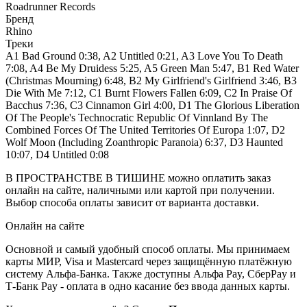
Roadrunner Records
Бренд
Rhino
Треки
A1 Bad Ground 0:38, A2 Untitled 0:21, A3 Love You To Death
7:08, A4 Be My Druidess 5:25, A5 Green Man 5:47, B1 Red Water
(Christmas Mourning) 6:48, B2 My Girlfriend's Girlfriend 3:46, B3
Die With Me 7:12, C1 Burnt Flowers Fallen 6:09, C2 In Praise Of
Bacchus 7:36, C3 Cinnamon Girl 4:00, D1 The Glorious Liberation
Of The People's Technocratic Republic Of Vinnland By The
Combined Forces Of The United Territories Of Europa 1:07, D2
Wolf Moon (Including Zoanthropic Paranoia) 6:37, D3 Haunted
10:07, D4 Untitled 0:08
В ПРОСТРАНСТВЕ В ТИШИНЕ можно оплатить заказ
онлайн на сайте, наличными или картой при получении.
Выбор способа оплаты зависит от варианта доставки.
Онлайн на сайте
Основной и самый удобный способ оплаты. Мы принимаем
карты МИР, Visa и Mastercard через защищённую платёжную
систему Альфа-Банка. Также доступны Альфа Pay, СберPay и
Т-Банк Pay - оплата в одно касание без ввода данных карты.