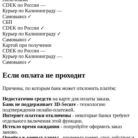
CDEK по России
—
Курьер по Калининграду
—
Самовывоз
✓
СБП
CDEK по России
✓
Курьер по Калининграду
✓
Самовывоз
✓
Картой при получении
CDEK по России
—
Курьер по Калининграду
—
Самовывоз
✓
Если оплата не проходит
Причины, по которым банк может отклонить платёж:
Недостаточно средств
на карте для оплаты заказа.
Банк не поддерживает 3D-Secure
- технологию
подтверждения онлайн-платежей.
Интернет-платежи отключены
- некоторые банки требуют
отдельного включения этой функции.
Истекло время ожидания
- попробуйте оформить заказ
заново.
Ошибка в данных карты
- проверьте номер, срок действия и