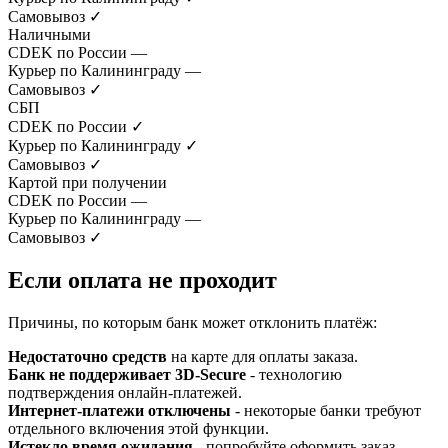
Самовывоз
✓
Наличными
CDEK по России
—
Курьер по Калининграду
—
Самовывоз
✓
СБП
CDEK по России
✓
Курьер по Калининграду
✓
Самовывоз
✓
Картой при получении
CDEK по России
—
Курьер по Калининграду
—
Самовывоз
✓
Если оплата не проходит
Причины, по которым банк может отклонить платёж:
Недостаточно средств
на карте для оплаты заказа.
Банк не поддерживает 3D-Secure
- технологию
подтверждения онлайн-платежей.
Интернет-платежи отключены
- некоторые банки требуют
отдельного включения этой функции.
Истекло время ожидания
- попробуйте оформить заказ