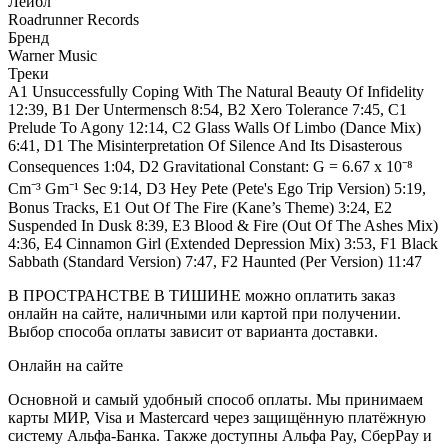
Лейбл
Roadrunner Records
Бренд
Warner Music
Треки
A1 Unsuccessfully Coping With The Natural Beauty Of Infidelity
12:39, B1 Der Untermensch 8:54, B2 Xero Tolerance 7:45, C1
Prelude To Agony 12:14, C2 Glass Walls Of Limbo (Dance Mix)
6:41, D1 The Misinterpretation Of Silence And Its Disasterous
Consequences 1:04, D2 Gravitational Constant: G = 6.67 x 10⁻⁸
Cm⁻³ Gm⁻¹ Sec 9:14, D3 Hey Pete (Pete's Ego Trip Version) 5:19,
Bonus Tracks, E1 Out Of The Fire (Kane’s Theme) 3:24, E2
Suspended In Dusk 8:39, E3 Blood & Fire (Out Of The Ashes Mix)
4:36, E4 Cinnamon Girl (Extended Depression Mix) 3:53, F1 Black
Sabbath (Standard Version) 7:47, F2 Haunted (Per Version) 11:47
В ПРОСТРАНСТВЕ В ТИШИНЕ можно оплатить заказ
онлайн на сайте, наличными или картой при получении.
Выбор способа оплаты зависит от варианта доставки.
Онлайн на сайте
Основной и самый удобный способ оплаты. Мы принимаем
карты МИР, Visa и Mastercard через защищённую платёжную
систему Альфа-Банка. Также доступны Альфа Pay, СберPay и