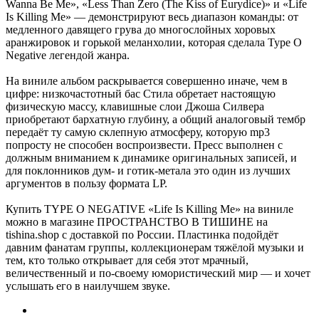
Wanna Be Me», «Less Than Zero (The Kiss of Eurydice)» и «Life
Is Killing Me» — демонстрируют весь диапазон команды: от
медленного давящего грува до многослойных хоровых
аранжировок и горькой меланхолии, которая сделала Type O
Negative легендой жанра.
На виниле альбом раскрывается совершенно иначе, чем в
цифре: низкочастотный бас Стила обретает настоящую
физическую массу, клавишные слои Джоша Силвера
приобретают бархатную глубину, а общий аналоговый тембр
передаёт ту самую склепную атмосферу, которую mp3
попросту не способен воспроизвести. Пресс выполнен с
должным вниманием к динамике оригинальных записей, и
для поклонников дум- и готик-метала это один из лучших
аргументов в пользу формата LP.
Купить TYPE O NEGATIVE «Life Is Killing Me» на виниле
можно в магазине ПРОСТРАНСТВО В ТИШИНЕ на
tishina.shop с доставкой по России. Пластинка подойдёт
давним фанатам группы, коллекционерам тяжёлой музыки и
тем, кто только открывает для себя этот мрачный,
величественный и по-своему юмористический мир — и хочет
услышать его в наилучшем звуке.