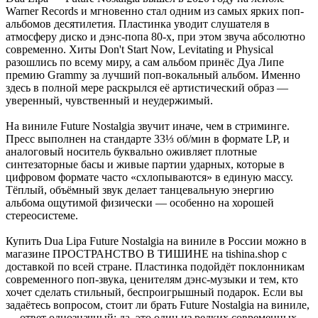
Warner Records и мгновенно стал одним из самых ярких поп-
альбомов десятилетия. Пластинка уводит слушателя в
атмосферу диско и дэнс-попа 80-х, при этом звуча абсолютно
современно. Хиты Don't Start Now, Levitating и Physical
разошлись по всему миру, а сам альбом принёс Дуа Липе
премию Grammy за лучший поп-вокальный альбом. Именно
здесь в полной мере раскрылся её артистический образ —
уверенный, чувственный и неудержимый.
На виниле Future Nostalgia звучит иначе, чем в стриминге.
Пресс выполнен на стандарте 33⅓ об/мин в формате LP, и
аналоговый носитель буквально оживляет плотные
синтезаторные басы и живые партии ударных, которые в
цифровом формате часто «схлопываются» в единую массу.
Тёплый, объёмный звук делает танцевальную энергию
альбома ощутимой физически — особенно на хорошей
стереосистеме.
Купить Dua Lipa Future Nostalgia на виниле в России можно в
магазине ПРОСТРАНСТВО В ТИШИНЕ на tishina.shop с
доставкой по всей стране. Пластинка подойдёт поклонникам
современного поп-звука, ценителям дэнс-музыки и тем, кто
хочет сделать стильный, беспроигрышный подарок. Если вы
задаётесь вопросом, стоит ли брать Future Nostalgia на виниле,
— ответ однозначный: да, это один из редких современных