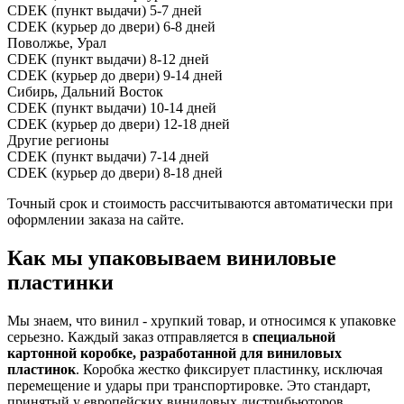
CDEK (пункт выдачи)
5-7 дней
CDEK (курьер до двери)
6-8 дней
Поволжье, Урал
CDEK (пункт выдачи)
8-12 дней
CDEK (курьер до двери)
9-14 дней
Сибирь, Дальний Восток
CDEK (пункт выдачи)
10-14 дней
CDEK (курьер до двери)
12-18 дней
Другие регионы
CDEK (пункт выдачи)
7-14 дней
CDEK (курьер до двери)
8-18 дней
Точный срок и стоимость рассчитываются автоматически при
оформлении заказа на сайте.
Как мы упаковываем виниловые
пластинки
Мы знаем, что винил - хрупкий товар, и относимся к упаковке
серьезно. Каждый заказ отправляется в
специальной
картонной коробке, разработанной для виниловых
пластинок
. Коробка жестко фиксирует пластинку, исключая
перемещение и удары при транспортировке. Это стандарт,
принятый у европейских виниловых дистрибьюторов.