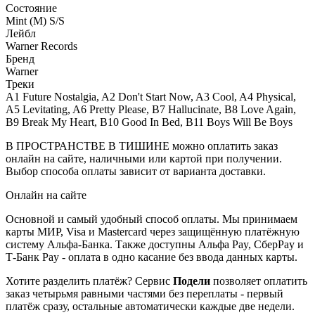
Состояние
Mint (M) S/S
Лейбл
Warner Records
Бренд
Warner
Треки
A1 Future Nostalgia, A2 Don't Start Now, A3 Cool, A4 Physical,
A5 Levitating, A6 Pretty Please, B7 Hallucinate, B8 Love Again,
B9 Break My Heart, B10 Good In Bed, B11 Boys Will Be Boys
В ПРОСТРАНСТВЕ В ТИШИНЕ можно оплатить заказ
онлайн на сайте, наличными или картой при получении.
Выбор способа оплаты зависит от варианта доставки.
Онлайн на сайте
Основной и самый удобный способ оплаты. Мы принимаем
карты МИР, Visa и Mastercard через защищённую платёжную
систему Альфа-Банка. Также доступны Альфа Pay, СберPay и
Т-Банк Pay - оплата в одно касание без ввода данных карты.
Хотите разделить платёж? Сервис
Подели
позволяет оплатить
заказ четырьмя равными частями без переплаты - первый
платёж сразу, остальные автоматически каждые две недели.