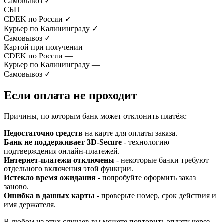
Самовывоз
✓
СБП
CDEK по России
✓
Курьер по Калининграду
✓
Самовывоз
✓
Картой при получении
CDEK по России
—
Курьер по Калининграду
—
Самовывоз
✓
Если оплата не проходит
Причины, по которым банк может отклонить платёж:
Недостаточно средств
на карте для оплаты заказа.
Банк не поддерживает 3D-Secure
- технологию
подтверждения онлайн-платежей.
Интернет-платежи отключены
- некоторые банки требуют
отдельного включения этой функции.
Истекло время ожидания
- попробуйте оформить заказ
заново.
Ошибка в данных карты
- проверьте номер, срок действия и
имя держателя.
В любом из этих случаев вы можете повторить оплату через