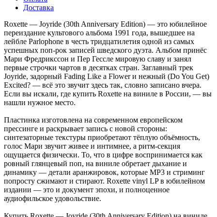
Доставка
Roxette — Joyride (30th Anniversary Edition) — это юбилейное
переиздание культового альбома 1991 года, вышедшее на
лейбле Parlophone в честь тридцатилетия одной из самых
успешных поп-рок записей шведского дуэта. Альбом принёс
Мари Фредрикссон и Пер Гессле мировую славу и занял
первые строчки чартов в десятках стран. Заглавный трек
Joyride, задорный Fading Like a Flower и нежный (Do You Get)
Excited? — всё это звучит здесь так, словно записано вчера.
Если вы искали, где купить Roxette на виниле в России, — вы
нашли нужное место.
Пластинка изготовлена на современном европейском
прессинге и раскрывает запись с новой стороны:
синтезаторные текстуры приобретают тёплую объёмность,
голос Мари звучит живее и интимнее, а ритм-секция
ощущается физически. То, что в цифре воспринимается как
ровный глянцевый поп, на виниле обретает дыхание и
динамику — детали аранжировок, которые MP3 и стриминг
попросту сжимают и стирают. Roxette vinyl LP в юбилейном
издании — это и документ эпохи, и полноценное
аудиофильское удовольствие.
Купить Roxette — Joyride (30th Anniversary Edition) на виниле