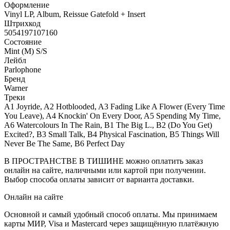
Оформление
Vinyl LP, Album, Reissue Gatefold + Insert
Штрихкод
5054197107160
Состояние
Mint (M) S/S
Лейбл
Parlophone
Бренд
Warner
Треки
A1 Joyride, A2 Hotblooded, A3 Fading Like A Flower (Every Time
You Leave), A4 Knockin' On Every Door, A5 Spending My Time,
A6 Watercolours In The Rain, B1 The Big L., B2 (Do You Get)
Excited?, B3 Small Talk, B4 Physical Fascination, B5 Things Will
Never Be The Same, B6 Perfect Day
В ПРОСТРАНСТВЕ В ТИШИНЕ можно оплатить заказ
онлайн на сайте, наличными или картой при получении.
Выбор способа оплаты зависит от варианта доставки.
Онлайн на сайте
Основной и самый удобный способ оплаты. Мы принимаем
карты МИР, Visa и Mastercard через защищённую платёжную