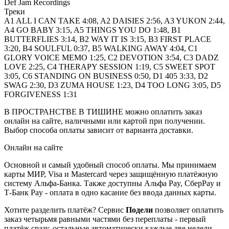
Def Jam Recordings
Треки
A1 ALL I CAN TAKE 4:08, A2 DAISIES 2:56, A3 YUKON 2:44,
A4 GO BABY 3:15, A5 THINGS YOU DO 1:48, B1
BUTTERFLIES 3:14, B2 WAY IT IS 3:15, B3 FIRST PLACE
3:20, B4 SOULFUL 0:37, B5 WALKING AWAY 4:04, C1
GLORY VOICE MEMO 1:25, C2 DEVOTION 3:54, C3 DADZ
LOVE 2:25, C4 THERAPY SESSION 1:19, C5 SWEET SPOT
3:05, C6 STANDING ON BUSINESS 0:50, D1 405 3:33, D2
SWAG 2:30, D3 ZUMA HOUSE 1:23, D4 TOO LONG 3:05, D5
FORGIVENESS 1:31
В ПРОСТРАНСТВЕ В ТИШИНЕ можно оплатить заказ
онлайн на сайте, наличными или картой при получении.
Выбор способа оплаты зависит от варианта доставки.
Онлайн на сайте
Основной и самый удобный способ оплаты. Мы принимаем
карты МИР, Visa и Mastercard через защищённую платёжную
систему Альфа-Банка. Также доступны Альфа Pay, СберPay и
Т-Банк Pay - оплата в одно касание без ввода данных карты.
Хотите разделить платёж? Сервис
Подели
позволяет оплатить
заказ четырьмя равными частями без переплаты - первый
платёж сразу, остальные автоматически каждые две недели.