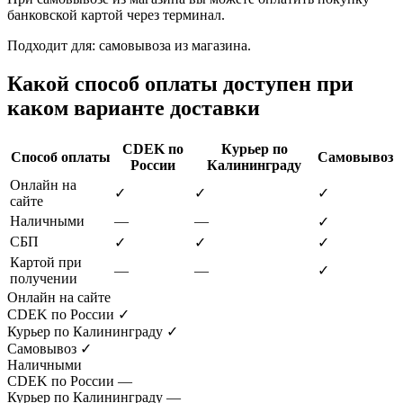
банковской картой через терминал.
Подходит для: самовывоза из магазина.
Какой способ оплаты доступен при
каком варианте доставки
CDEK по
Курьер по
Способ оплаты
Самовывоз
России
Калининграду
Онлайн на
✓
✓
✓
сайте
Наличными
—
—
✓
СБП
✓
✓
✓
Картой при
—
—
✓
получении
Онлайн на сайте
CDEK по России
✓
Курьер по Калининграду
✓
Самовывоз
✓
Наличными
CDEK по России
—
Курьер по Калининграду
—