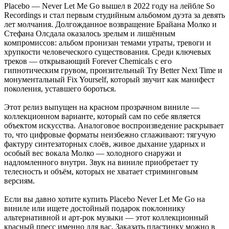
Placebo — Never Let Me Go вышел в 2022 году на лейбле So
Recordings и стал первым студийным альбомом дуэта за девять
лет молчания. Долгожданное возвращение Брайана Молко и
Стефана Олсдала оказалось зрелым и лишённым
компромиссов: альбом пронизан темами утраты, тревоги и
хрупкости человеческого существования. Среди ключевых
треков — открывающий Forever Chemicals с его
гипнотическим грувом, пронзительный Try Better Next Time и
монументальный Fix Yourself, который звучит как манифест
поколения, уставшего бороться.
Этот релиз выпущен на красном прозрачном виниле —
коллекционном варианте, который сам по себе является
объектом искусства. Аналоговое воспроизведение раскрывает
то, что цифровые форматы неизбежно сглаживают: тягучую
фактуру синтезаторных слоёв, живое дыхание ударных и
особый вес вокала Молко — холодного снаружи и
надломленного внутри. Звук на виниле приобретает ту
телесность и объём, которых не хватает стриминговым
версиям.
Если вы давно хотите купить Placebo Never Let Me Go на
виниле или ищете достойный подарок поклоннику
альтернативной и арт-рок музыки — этот коллекционный
красный пресс именно для вас. Заказать пластинку можно в