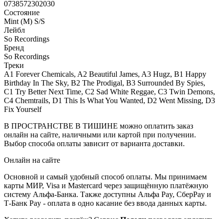
0738572302030
Состояние
Mint (M) S/S
Лейбл
So Recordings
Бренд
So Recordings
Треки
A1 Forever Chemicals, A2 Beautiful James, A3 Hugz, B1 Happy
Birthday In The Sky, B2 The Prodigal, B3 Surrounded By Spies,
C1 Try Better Next Time, C2 Sad White Reggae, C3 Twin Demons,
C4 Chemtrails, D1 This Is What You Wanted, D2 Went Missing, D3
Fix Yourself
В ПРОСТРАНСТВЕ В ТИШИНЕ можно оплатить заказ
онлайн на сайте, наличными или картой при получении.
Выбор способа оплаты зависит от варианта доставки.
Онлайн на сайте
Основной и самый удобный способ оплаты. Мы принимаем
карты МИР, Visa и Mastercard через защищённую платёжную
систему Альфа-Банка. Также доступны Альфа Pay, СберPay и
Т-Банк Pay - оплата в одно касание без ввода данных карты.