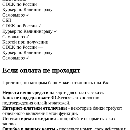
CDEK по России
—
Курьер по Калининграду
—
Самовывоз
✓
СБП
CDEK по России
✓
Курьер по Калининграду
✓
Самовывоз
✓
Картой при получении
CDEK по России
—
Курьер по Калининграду
—
Самовывоз
✓
Если оплата не проходит
Причины, по которым банк может отклонить платёж:
Недостаточно средств
на карте для оплаты заказа.
Банк не поддерживает 3D-Secure
- технологию
подтверждения онлайн-платежей.
Интернет-платежи отключены
- некоторые банки требуют
отдельного включения этой функции.
Истекло время ожидания
- попробуйте оформить заказ
заново.
Ошибка в данных карты
- проверьте номер, срок действия и