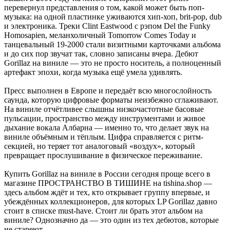
перевернул представления о том, какой может быть поп-
музыка: на одной пластинке уживаются хип-хоп, brit-pop, dub
и электроника. Треки Clint Eastwood с рэпом Del the Funky
Homosapien, меланхоличный Tomorrow Comes Today и
танцевальный 19-2000 стали визитными карточками альбома
и до сих пор звучат так, словно записаны вчера. Дебют
Gorillaz на виниле — это не просто носитель, а полноценный
артефакт эпохи, когда музыка ещё умела удивлять.
Пресс выполнен в Европе и передаёт всю многослойность
саунда, которую цифровые форматы неизбежно сглаживают.
На виниле отчётливее слышны низкочастотные басовые
пульсации, пространство между инструментами и живое
дыхание вокала Албарна — именно то, что делает звук на
виниле объёмным и тёплым. Цифра справляется с ритм-
секцией, но теряет тот аналоговый «воздух», который
превращает прослушивание в физическое переживание.
Купить Gorillaz на виниле в России сегодня проще всего в
магазине ПРОСТРАНСТВО В ТИШИНЕ на tishina.shop —
здесь альбом ждёт и тех, кто открывает группу впервые, и
убеждённых коллекционеров, для которых LP Gorillaz давно
стоит в списке must-have. Стоит ли брать этот альбом на
виниле? Однозначно да — это один из тех дебютов, которые
не стареют.