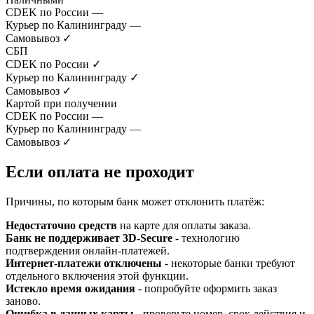
CDEK по России
—
Курьер по Калининграду
—
Самовывоз
✓
СБП
CDEK по России
✓
Курьер по Калининграду
✓
Самовывоз
✓
Картой при получении
CDEK по России
—
Курьер по Калининграду
—
Самовывоз
✓
Если оплата не проходит
Причины, по которым банк может отклонить платёж:
Недостаточно средств
на карте для оплаты заказа.
Банк не поддерживает 3D-Secure
- технологию
подтверждения онлайн-платежей.
Интернет-платежи отключены
- некоторые банки требуют
отдельного включения этой функции.
Истекло время ожидания
- попробуйте оформить заказ
заново.
Ошибка в данных карты
- проверьте номер, срок действия и