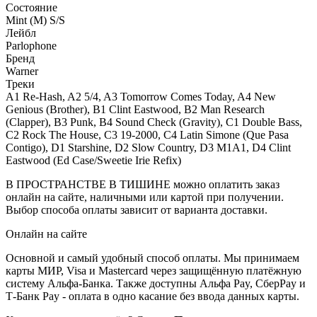
Состояние
Mint (M) S/S
Лейбл
Parlophone
Бренд
Warner
Треки
A1 Re-Hash, A2 5/4, A3 Tomorrow Comes Today, A4 New
Genious (Brother), B1 Clint Eastwood, B2 Man Research
(Clapper), B3 Punk, B4 Sound Check (Gravity), C1 Double Bass,
C2 Rock The House, C3 19-2000, C4 Latin Simone (Que Pasa
Contigo), D1 Starshine, D2 Slow Country, D3 M1A1, D4 Clint
Eastwood (Ed Case/Sweetie Irie Refix)
В ПРОСТРАНСТВЕ В ТИШИНЕ можно оплатить заказ
онлайн на сайте, наличными или картой при получении.
Выбор способа оплаты зависит от варианта доставки.
Онлайн на сайте
Основной и самый удобный способ оплаты. Мы принимаем
карты МИР, Visa и Mastercard через защищённую платёжную
систему Альфа-Банка. Также доступны Альфа Pay, СберPay и
Т-Банк Pay - оплата в одно касание без ввода данных карты.