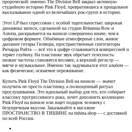
пророческой: именно The Division Bell закрыл активную
студийную историю Pink Floyd, превратившись в прощальное
высказывание одной из величайших рок-групп в истории.
Этот LP был спрессован с особой тщательностью: широкая
динамика записи, сделанной на студии Britannia Row и
Astoria, раскрывается на виниле совершенно иначе, чем в
цифровом формате. Объёмные атмосферные слои, живое
дыхание гитары Гилмора, пространственные синтезаторы
Ричарда Райта — всё это в цифре сглаживается компрессией и
теряет глубину. На пластинке звук обретает телесность:
низкие частоты становятся весомее, а верхний регистр —
мягче и музыкальнее. Именно так задумывался этот альбом —
как физическое, осязаемое переживание.
Купить Pink Floyd The Division Bell на виниле — значит
получить не просто пластинку, а полноценный ритуал
прослушивания. Это идеальный выбор для тех, кто собирает
классику прогрессивного рока, хочет дополнить коллекцию
Pink Floyd на виниле или ищет подарок человеку с
безупречным вкусом. Заказывайте в магазине
ПРОСТРАНСТВО В ТИШИНЕ на tishina.shop — с доставкой
по всей России.