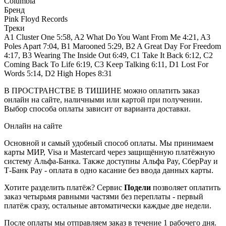
Columbia
Бренд
Pink Floyd Records
Треки
A1 Cluster One 5:58, A2 What Do You Want From Me 4:21, A3
Poles Apart 7:04, B1 Marooned 5:29, B2 A Great Day For Freedom
4:17, B3 Wearing The Inside Out 6:49, C1 Take It Back 6:12, C2
Coming Back To Life 6:19, C3 Keep Talking 6:11, D1 Lost For
Words 5:14, D2 High Hopes 8:31
В ПРОСТРАНСТВЕ В ТИШИНЕ можно оплатить заказ
онлайн на сайте, наличными или картой при получении.
Выбор способа оплаты зависит от варианта доставки.
Онлайн на сайте
Основной и самый удобный способ оплаты. Мы принимаем
карты МИР, Visa и Mastercard через защищённую платёжную
систему Альфа-Банка. Также доступны Альфа Pay, СберPay и
Т-Банк Pay - оплата в одно касание без ввода данных карты.
Хотите разделить платёж? Сервис
Подели
позволяет оплатить
заказ четырьмя равными частями без переплаты - первый
платёж сразу, остальные автоматически каждые две недели.
После оплаты мы отправляем заказ в течение 1 рабочего дня.