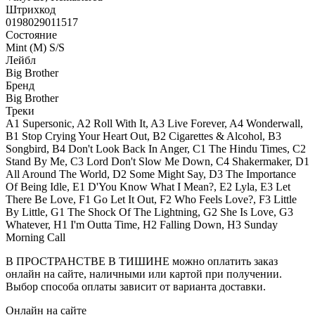
Штрихкод
0198029011517
Состояние
Mint (M) S/S
Лейбл
Big Brother
Бренд
Big Brother
Треки
A1 Supersonic, A2 Roll With It, A3 Live Forever, A4 Wonderwall,
B1 Stop Crying Your Heart Out, B2 Cigarettes & Alcohol, B3
Songbird, B4 Don't Look Back In Anger, C1 The Hindu Times, C2
Stand By Me, C3 Lord Don't Slow Me Down, C4 Shakermaker, D1
All Around The World, D2 Some Might Say, D3 The Importance
Of Being Idle, E1 D'You Know What I Mean?, E2 Lyla, E3 Let
There Be Love, F1 Go Let It Out, F2 Who Feels Love?, F3 Little
By Little, G1 The Shock Of The Lightning, G2 She Is Love, G3
Whatever, H1 I'm Outta Time, H2 Falling Down, H3 Sunday
Morning Call
В ПРОСТРАНСТВЕ В ТИШИНЕ можно оплатить заказ
онлайн на сайте, наличными или картой при получении.
Выбор способа оплаты зависит от варианта доставки.
Онлайн на сайте