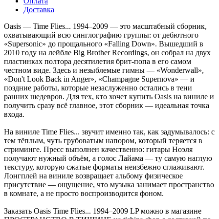
Оплата
Доставка
Oasis — Time Flies... 1994–2009 — это масштабный сборник,
охватывающий всю синглографию группы: от дебютного
«Supersonic» до прощального «Falling Down». Вышедший в
2010 году на лейбле Big Brother Recordings, он собрал на двух
пластинках полтора десятилетия брит-попа в его самом
честном виде. Здесь и незыблемые гимны — «Wonderwall»,
«Don't Look Back in Anger», «Champagne Supernova» — и
поздние работы, которые незаслуженно остались в тени
ранних шедевров. Для тех, кто хочет купить Oasis на виниле и
получить сразу всё главное, этот сборник — идеальная точка
входа.
На виниле Time Flies... звучит именно так, как задумывалось: с
тем тёплым, чуть грубоватым напором, который теряется в
стриминге. Пресс выполнен качественно: гитары Ноэля
получают нужный объём, а голос Лайама — ту самую наглую
текстуру, которую сжатые форматы неизбежно сглаживают.
Лонгплей на виниле возвращает альбому физическое
присутствие — ощущение, что музыка занимает пространство
в комнате, а не просто воспроизводится фоном.
Заказать Oasis Time Flies... 1994–2009 LP можно в магазине