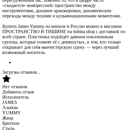
перегруженный бас. Именно то, что в цифре часто
«съедается» компрессией: пространство между
инструментами, дыхание аранжировки, динамические
переходы между тихими и кульминационными моментами.
Купить James Yummy на виниле в России можно в магазине
ПРОСТРАНСТВО В ТИШИНЕ на tishina.shop с доставкой по
всей стране. Пластинка подойдёт давним поклонникам
группы, которые помнят её с девяностых, и тем, кто только
открывает для себя манчестерскую сцену — через лучший
возможный носитель.
Загрузка отзывов...
Нет отзывов
Добавить отзыв
Исполнитель
JAMES
Альбом
YUMMY
Жанр
Бритпоп
Стиль