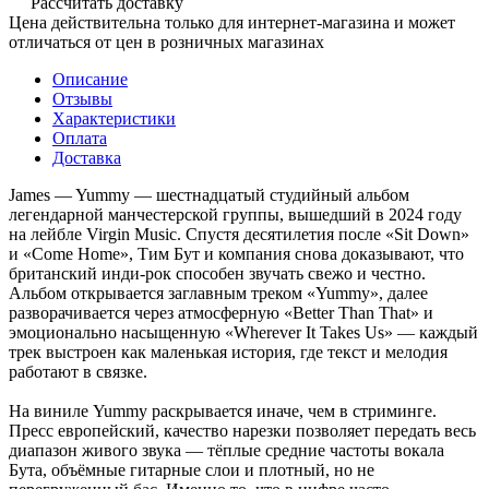
Рассчитать доставку
Цена действительна только для интернет-магазина и может
отличаться от цен в розничных магазинах
Описание
Отзывы
Характеристики
Оплата
Доставка
James — Yummy — шестнадцатый студийный альбом
легендарной манчестерской группы, вышедший в 2024 году
на лейбле Virgin Music. Спустя десятилетия после «Sit Down»
и «Come Home», Тим Бут и компания снова доказывают, что
британский инди-рок способен звучать свежо и честно.
Альбом открывается заглавным треком «Yummy», далее
разворачивается через атмосферную «Better Than That» и
эмоционально насыщенную «Wherever It Takes Us» — каждый
трек выстроен как маленькая история, где текст и мелодия
работают в связке.
На виниле Yummy раскрывается иначе, чем в стриминге.
Пресс европейский, качество нарезки позволяет передать весь
диапазон живого звука — тёплые средние частоты вокала
Бута, объёмные гитарные слои и плотный, но не