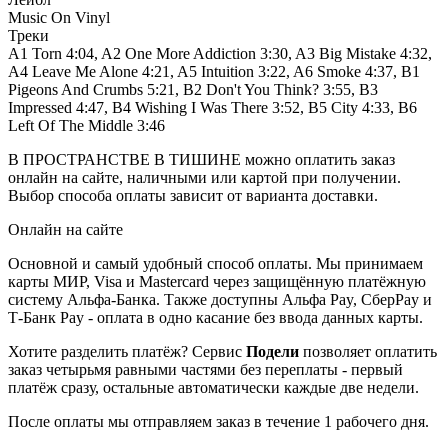
Music On Vinyl
Треки
A1 Torn 4:04, A2 One More Addiction 3:30, A3 Big Mistake 4:32,
A4 Leave Me Alone 4:21, A5 Intuition 3:22, A6 Smoke 4:37, B1
Pigeons And Crumbs 5:21, B2 Don't You Think? 3:55, B3
Impressed 4:47, B4 Wishing I Was There 3:52, B5 City 4:33, B6
Left Of The Middle 3:46
В ПРОСТРАНСТВЕ В ТИШИНЕ можно оплатить заказ
онлайн на сайте, наличными или картой при получении.
Выбор способа оплаты зависит от варианта доставки.
Онлайн на сайте
Основной и самый удобный способ оплаты. Мы принимаем
карты МИР, Visa и Mastercard через защищённую платёжную
систему Альфа-Банка. Также доступны Альфа Pay, СберPay и
Т-Банк Pay - оплата в одно касание без ввода данных карты.
Хотите разделить платёж? Сервис
Подели
позволяет оплатить
заказ четырьмя равными частями без переплаты - первый
платёж сразу, остальные автоматически каждые две недели.
После оплаты мы отправляем заказ в течение 1 рабочего дня.