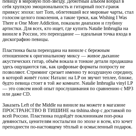
певицу в мировую поп-звезду. Дебютный альбом вобрал в
себя хрупкую эмоциональность и гитарный пост-гранж
привкус эпохи: хит Torn, облетевший все мировые чарты, стал
голосом целого поколения, а такие треки, как Wishing I Was
There и One More Addiction, показали диапазон и глубину
артистки. Для всех, кто ищет, где купить Natalie Imbruglia на
виниле в России, это переиздание — идеальная точка входа в
дискографию певицы.
Пластинка была переиздана на виниле с бережным
отношением к оригинальному миксу — живое дыхание
акустических гитар, объём вокала и тонкие детали продакшна
здесь ощущаются так, как цифровые форматы попросту не
позволяют. Стриминг срезает именно ту воздушную середину,
в которой живёт голос Натали: на LP он звучит теплее, ближе,
будто певица стоит в той же комнате. Natalie Imbruglia vinyl LP
— это совсем иной опыт прослушивания по сравнению с MP3
или даже CD.
Заказать Left of the Middle на виниле вы можете в магазине
ПРОСТРАНСТВО В ТИШИНЕ на tishina.shop с доставкой по
всей России. Пластинка подойдёт поклонникам поп-рока
девяностых, ценителям ностальгии по эпохе и всем, кто хочет
преподнести по-настоящему тёплый и осмысленный подарок.