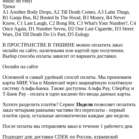
Music on vinyl
Треки
A1 Another Body Drops, A2 Till Death Comes, A3 Latin Thugs,
B1 Ganja Bus, B2 Busted In The Hood, B3 Money, B4 Never
Know, C1 Last Laugh, C2 Bong Hit, C3 What's Your Number?, C4
Once Again, D1 Number Seven, D2 One Last Cigarette, D3 Street
Wars, D4 Till Death Do Us Part, D5 Eulogy
В ПРОСТРАНСТВЕ В ТИШИНЕ можно оплатить заказ
онлайн на сайте, наличными или картой при получении.
Выбор способа оплаты зависит от варианта доставки.
Онлайн на сайте
Основной и самый удобный способ оплаты. Мы принимаем
карты МИР, Visa и Mastercard через защищённую платёжную
систему Альфа-Банка. Также доступны Альфа Pay, СберPay и
Т-Банк Pay - оплата в одно касание без ввода данных карты.
Хотите разделить платёж? Сервис
Подели
позволяет оплатить
заказ четырьмя равными частями без переплаты - первый
платёж сразу, остальные автоматически каждые две недели.
После оплаты мы отправляем заказ в течение 1 рабочего дня.
Подходит для: доставки CDEK по России, курьерской