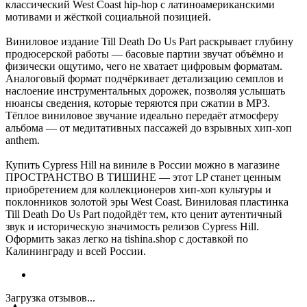
классический West Coast hip-hop с латиноамериканскими
мотивами и жёсткой социальной позицией.
Виниловое издание Till Death Do Us Part раскрывает глубину
продюсерской работы — басовые партии звучат объёмно и
физически ощутимо, чего не хватает цифровым форматам.
Аналоговый формат подчёркивает детализацию семплов и
наслоение инструментальных дорожек, позволяя услышать
нюансы сведения, которые теряются при сжатии в MP3.
Тёплое винилoвое звучание идеально передаёт атмосферу
альбома — от медитативных пассажей до взрывных хип-хоп
anthem.
Купить Cypress Hill на виниле в России можно в магазине
ПРОСТРАНСТВО В ТИШИНЕ — этот LP станет ценным
приобретением для коллекционеров хип-хоп культуры и
поклонников золотой эры West Coast. Виниловая пластинка
Till Death Do Us Part подойдёт тем, кто ценит аутентичный
звук и историческую значимость релизов Cypress Hill.
Оформить заказ легко на tishina.shop с доставкой по
Калининграду и всей России.
Загрузка отзывов...