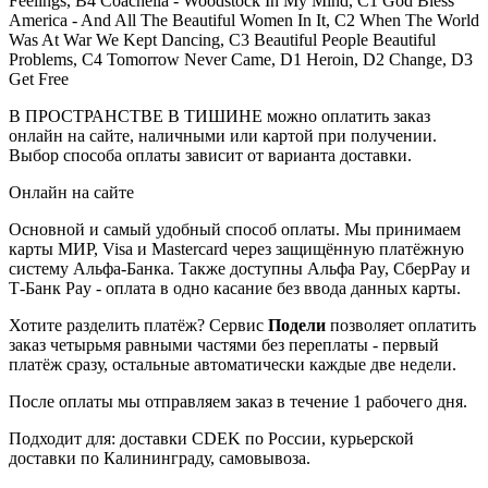
Feelings, B4 Coachella - Woodstock In My Mind, C1 God Bless
America - And All The Beautiful Women In It, C2 When The World
Was At War We Kept Dancing, C3 Beautiful People Beautiful
Problems, C4 Tomorrow Never Came, D1 Heroin, D2 Change, D3
Get Free
В ПРОСТРАНСТВЕ В ТИШИНЕ можно оплатить заказ
онлайн на сайте, наличными или картой при получении.
Выбор способа оплаты зависит от варианта доставки.
Онлайн на сайте
Основной и самый удобный способ оплаты. Мы принимаем
карты МИР, Visa и Mastercard через защищённую платёжную
систему Альфа-Банка. Также доступны Альфа Pay, СберPay и
Т-Банк Pay - оплата в одно касание без ввода данных карты.
Хотите разделить платёж? Сервис
Подели
позволяет оплатить
заказ четырьмя равными частями без переплаты - первый
платёж сразу, остальные автоматически каждые две недели.
После оплаты мы отправляем заказ в течение 1 рабочего дня.
Подходит для: доставки CDEK по России, курьерской
доставки по Калининграду, самовывоза.