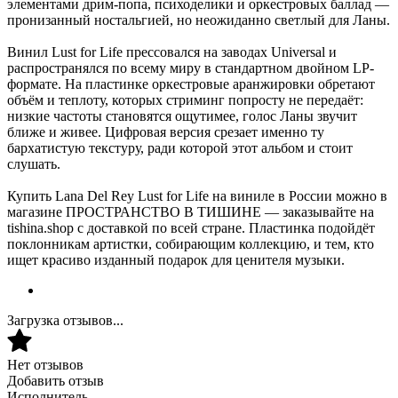
элементами дрим-попа, психоделики и оркестровых баллад —
пронизанный ностальгией, но неожиданно светлый для Ланы.
Винил Lust for Life прессовался на заводах Universal и
распространялся по всему миру в стандартном двойном LP-
формате. На пластинке оркестровые аранжировки обретают
объём и теплоту, которых стриминг попросту не передаёт:
низкие частоты становятся ощутимее, голос Ланы звучит
ближе и живее. Цифровая версия срезает именно ту
бархатистую текстуру, ради которой этот альбом и стоит
слушать.
Купить Lana Del Rey Lust for Life на виниле в России можно в
магазине ПРОСТРАНСТВО В ТИШИНЕ — заказывайте на
tishina.shop с доставкой по всей стране. Пластинка подойдёт
поклонникам артистки, собирающим коллекцию, и тем, кто
ищет красиво изданный подарок для ценителя музыки.
Загрузка отзывов...
Нет отзывов
Добавить отзыв
Исполнитель