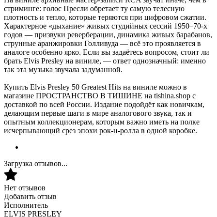
стриминге: голос Пресли обретает ту самую телесную
плотность и тепло, которые теряются при цифровом сжатии.
Характерное «дыхание» живых студийных сессий 1950–70-х
годов — призвуки реверберации, динамика живых барабанов,
струнные аранжировки Голливуда — всё это проявляется в
аналоге особенно ярко. Если вы задаётесь вопросом, стоит ли
брать Elvis Presley на виниле, — ответ однозначный: именно
так эта музыка звучала задуманной.
Купить Elvis Presley 50 Greatest Hits на виниле можно в
магазине ПРОСТРАНСТВО В ТИШИНЕ на tishina.shop с
доставкой по всей России. Издание подойдёт как новичкам,
делающим первые шаги в мире аналогового звука, так и
опытным коллекционерам, которым важно иметь на полке
исчерпывающий срез эпохи рок-н-ролла в одной коробке.
Загрузка отзывов...
Нет отзывов
Добавить отзыв
Исполнитель
ELVIS PRESLEY