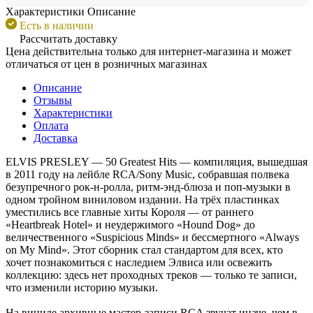
Характеристики
Описание
Есть в наличии
Рассчитать доставку
Цена действительна только для интернет-магазина и может
отличаться от цен в розничных магазинах
Описание
Отзывы
Характеристики
Оплата
Доставка
ELVIS PRESLEY — 50 Greatest Hits — компиляция, вышедшая
в 2011 году на лейбле RCA/Sony Music, собравшая полвека
безупречного рок-н-ролла, ритм-энд-блюза и поп-музыки в
одном тройном виниловом издании. На трёх пластинках
уместились все главные хиты Короля — от раннего
«Heartbreak Hotel» и неудержимого «Hound Dog» до
величественного «Suspicious Minds» и бессмертного «Always
on My Mind». Этот сборник стал стандартом для всех, кто
хочет познакомиться с наследием Элвиса или освежить
коллекцию: здесь нет проходных треков — только те записи,
что изменили историю музыки.
На виниле архивные мастер-записи RCA звучат иначе, чем в