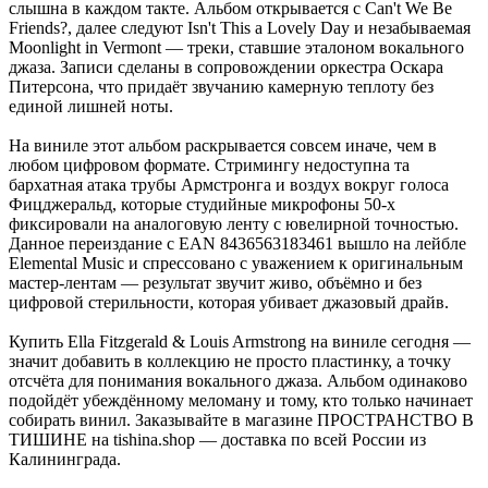
слышна в каждом такте. Альбом открывается с Can't We Be
Friends?, далее следуют Isn't This a Lovely Day и незабываемая
Moonlight in Vermont — треки, ставшие эталоном вокального
джаза. Записи сделаны в сопровождении оркестра Оскара
Питерсона, что придаёт звучанию камерную теплоту без
единой лишней ноты.
На виниле этот альбом раскрывается совсем иначе, чем в
любом цифровом формате. Стримингу недоступна та
бархатная атака трубы Армстронга и воздух вокруг голоса
Фицджеральд, которые студийные микрофоны 50-х
фиксировали на аналоговую ленту с ювелирной точностью.
Данное переиздание с EAN 8436563183461 вышло на лейбле
Elemental Music и спрессовано с уважением к оригинальным
мастер-лентам — результат звучит живо, объёмно и без
цифровой стерильности, которая убивает джазовый драйв.
Купить Ella Fitzgerald & Louis Armstrong на виниле сегодня —
значит добавить в коллекцию не просто пластинку, а точку
отсчёта для понимания вокального джаза. Альбом одинаково
подойдёт убеждённому меломану и тому, кто только начинает
собирать винил. Заказывайте в магазине ПРОСТРАНСТВО В
ТИШИНЕ на tishina.shop — доставка по всей России из
Калининграда.