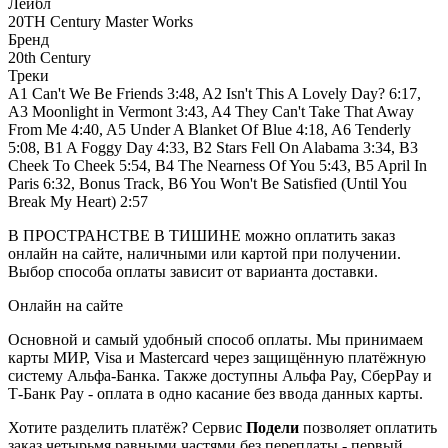
Лейбл
20TH Century Master Works
Бренд
20th Century
Треки
A1 Can't We Be Friends 3:48, A2 Isn't This A Lovely Day? 6:17,
A3 Moonlight in Vermont 3:43, A4 They Can't Take That Away
From Me 4:40, A5 Under A Blanket Of Blue 4:18, A6 Tenderly
5:08, B1 A Foggy Day 4:33, B2 Stars Fell On Alabama 3:34, B3
Cheek To Cheek 5:54, B4 The Nearness Of You 5:43, B5 April In
Paris 6:32, Bonus Track, B6 You Won't Be Satisfied (Until You
Break My Heart) 2:57
В ПРОСТРАНСТВЕ В ТИШИНЕ можно оплатить заказ
онлайн на сайте, наличными или картой при получении.
Выбор способа оплаты зависит от варианта доставки.
Онлайн на сайте
Основной и самый удобный способ оплаты. Мы принимаем
карты МИР, Visa и Mastercard через защищённую платёжную
систему Альфа-Банка. Также доступны Альфа Pay, СберPay и
Т-Банк Pay - оплата в одно касание без ввода данных карты.
Хотите разделить платёж? Сервис
Подели
позволяет оплатить
заказ четырьмя равными частями без переплаты - первый