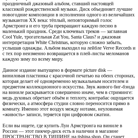
праздничный джазовый альбом, ставший настоящей
классикой рождественской музыки. Диск объединяет лучшие
новогодние композиции в исполнении одного из величайших
музыкантов XX века: тёплый, неповторимый голос
Армстронга и его труба превращают каждую песню в
маленький праздник. Среди ключевых треков — заглавная
Cool Yule, трогательная Zat You, Santa Claus? и джазовая
интерпретация White Christmas, которую сложно забыть,
услышав однажды. Альбом выходил на лейбле Verve Records и
с тех пор неизменно возвращается в плей-листы меломанов
каждую зиму по всему миру.
Данное издание выпущено в формате picture disk —
виниловая пластинка с красочной печатью на обеих сторонах,
которая делает её одновременно музыкальным носителем и
предметом коллекционного искусства. Звук живого биг-бэнда
на виниле раскрывается совершенно иначе, чем в стриминге:
медь духовых обретает объём и теплоту, контрабас ощущается
физически, а атмосфера студии словно переносится прямо в
комнату. Именно этот воздух между нотами, неуловимая
«живость» записи, теряется при цифровом сжатии.
Если вы ищете, где купить Луи Армстронга на виниле в
России — этот пикчер-диск есть в наличии в магазине
ПРОСТРАНСТВО В ТИШИНЕ на tishina.shop. Он станет