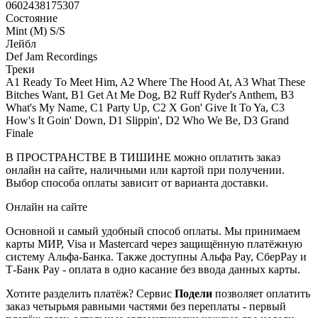
0602438175307
Состояние
Mint (M) S/S
Лейбл
Def Jam Recordings
Треки
A1 Ready To Meet Him, A2 Where The Hood At, A3 What These
Bitches Want, B1 Get At Me Dog, B2 Ruff Ryder's Anthem, B3
What's My Name, C1 Party Up, C2 X Gon' Give It To Ya, C3
How's It Goin' Down, D1 Slippin', D2 Who We Be, D3 Grand
Finale
В ПРОСТРАНСТВЕ В ТИШИНЕ можно оплатить заказ
онлайн на сайте, наличными или картой при получении.
Выбор способа оплаты зависит от варианта доставки.
Онлайн на сайте
Основной и самый удобный способ оплаты. Мы принимаем
карты МИР, Visa и Mastercard через защищённую платёжную
систему Альфа-Банка. Также доступны Альфа Pay, СберPay и
Т-Банк Pay - оплата в одно касание без ввода данных карты.
Хотите разделить платёж? Сервис
Подели
позволяет оплатить
заказ четырьмя равными частями без переплаты - первый