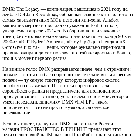
DMX: The Legacy — компиляция, вышедшая в 2021 году на
лейбле Def Jam Recordings, собравшая главные хиты одного из
самых харизматичных MC в истории хип-хопа. Альбом
вышел посмертно и стал данью уважения Earl Simmons,
ушедшему в апреле 2021-го. В сборник вошли знаковые
треки, без которых невозможно представить рэп конца 90-х и
2000-х: «Ruff Ryders' Anthem», «Party Up (Up in Here)» и «X
Gon' Give It to Ya» — вещи, которые буквально переписали
правила жанра и до сих пор звучат с той же яростью и болью,
что и в момент первого релиза.
На виниле голос DMX раскрывается иначе, чем в стриминге:
низкие частоты его баса обретают физический вес, а агрессия
подачи — ту самую текстуру, которую цифровое сжатие
неизбежно сглаживает. Пластинка спрессована для
европейского рынка и предназначена для полноценного
прослушивания — с иглой, усилителем и системой, которая
умеет передавать динамику. DMX vinyl LP в таком
исполнении — это не просто музыка, а физическое
переживание.
Если вы ищете, где купить DMX на виниле в России, —
магазин ПРОСТРАНСТВО В ТИШИНЕ предлагает этот
релиз с доставкой на tishina.shop. Подойдёт фанатам хип-хопа