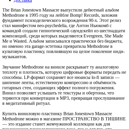
Доставка
The Brian Jonestown Massacre выпустили дебютный альбом
Methodrone в 1995 году на лейбле Bomp! Records, заложив
фундамент психоделического возрождения 90-х. Этот релиз
стал манифестом neo-psychedelia, где Антон Ньюкомб с
командой создали гипнотический саундскейп из шестнадцати
композиций, среди которых выделяются Evergreen, She Made
Me и Wasted. Альбом записывался практически без бюджета,
но именно эта garage-эстетика превратила Methodrone в
культовую пластинку, повлиявшую на целое поколение инди-
музыкантов.
Звучание Methodrone на виниле раскрывает ту аналоговую
теплоту и плотность, которую цифровые форматы передать не
способны. LP-формат сохраняет все нюансы lo-fi записи —
шипение ленты, естественную компрессию и объёмность
гитарных стен, создающих эффект полного погружения.
Винил позволяет услышать те текстуры и обертоны, что
теряются при конвертации в MP3, превращая прослушивание
в медитативный ритуал.
Купить виниловую пластинку Brian Jonestown Massacre
Methodrone можно в магазине ПРОСТРАНСТВО В ТИШИНЕ
— это издание станет жемчужиной коллекции как для