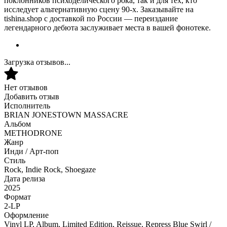
поклонников психоделического рока, так и для тех, кто
исследует альтернативную сцену 90-х. Заказывайте на
tishina.shop с доставкой по России — переиздание
легендарного дебюта заслуживает места в вашей фонотеке.
Загрузка отзывов...
Нет отзывов
Добавить отзыв
Исполнитель
BRIAN JONESTOWN MASSACRE
Альбом
METHODRONE
Жанр
Инди / Арт-поп
Стиль
Rock, Indie Rock, Shoegaze
Дата релиза
2025
Формат
2-LP
Оформление
Vinyl LP, Album, Limited Edition, Reissue, Repress Blue Swirl /