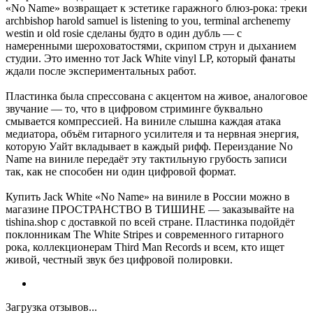
«No Name» возвращает к эстетике гаражного блюз-рока: треки
archbishop harold samuel is listening to you, terminal archenemy
westin и old rosie сделаны будто в один дубль — с
намеренными шероховатостями, скрипом струн и дыханием
студии. Это именно тот Jack White vinyl LP, который фанаты
ждали после экспериментальных работ.
Пластинка была спрессована с акцентом на живое, аналоговое
звучание — то, что в цифровом стриминге буквально
смывается компрессией. На виниле слышна каждая атака
медиатора, объём гитарного усилителя и та нервная энергия,
которую Уайт вкладывает в каждый рифф. Переиздание No
Name на виниле передаёт эту тактильную грубость записи
так, как не способен ни один цифровой формат.
Купить Jack White «No Name» на виниле в России можно в
магазине ПРОСТРАНСТВО В ТИШИНЕ — заказывайте на
tishina.shop с доставкой по всей стране. Пластинка подойдёт
поклонникам The White Stripes и современного гитарного
рока, коллекционерам Third Man Records и всем, кто ищет
живой, честный звук без цифровой полировки.
Загрузка отзывов...