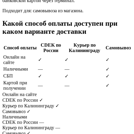
банковской картой через терминал.
Подходит для: самовывоза из магазина.
Какой способ оплаты доступен при
каком варианте доставки
CDEK по
Курьер по
Способ оплаты
Самовывоз
России
Калининграду
Онлайн на
✓
✓
✓
сайте
Наличными
—
—
✓
СБП
✓
✓
✓
Картой при
—
—
✓
получении
Онлайн на сайте
CDEK по России
✓
Курьер по Калининграду
✓
Самовывоз
✓
Наличными
CDEK по России
—
Курьер по Калининграду
—
Самовывоз
✓