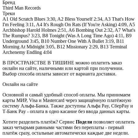
Бренд
Third Man Records
Треки
A1 Old Scratch Blues 3:30, A2 Bless Yourself 2:34, A3 That's How
I'm Feeling 3:11, A4 It's Rough On Rats (If You're Asking) 4:09, A5
Archbishop Harold Holmes 2:51, A6 Bombing Out 2:32, A7 What's
The Rumpus? 3:23, B8 Tonight (Was A Long Time Ago) 4:11, B9
Underground 3:45, B10 Number One With A Bullet 3:19, B11
Morning At Midnight 3:05, B12 Missionary 2:29, B13 Terminal
Archenemy Endling 4:04
В ПРОСТРАНСТВЕ В ТИШИНЕ можно оплатить заказ
онлайн на сайте, наличными или картой при получении.
Выбор способа оплаты зависит от варианта доставки.
Онлайн на сайте
Основной и самый удобный способ оплаты. Мы принимаем
карты МИР, Visa и Mastercard через защищённую платёжную
систему Альфа-Банка. Также доступны Альфа Pay, СберPay и
Т-Банк Pay - оплата в одно касание без ввода данных карты.
Хотите разделить платёж? Сервис
Подели
позволяет оплатить
заказ четырьмя равными частями без переплаты - первый
платёж сразу, остальные автоматически каждые две недели.