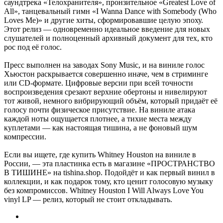
саундтрека «Телохранителя», пронзительное «Greatest Love of
All», танцевальный гимн «I Wanna Dance with Somebody (Who
Loves Me)» и другие хиты, сформировавшие целую эпоху.
Этот релиз — одновременно идеальное введение для новых
слушателей и полноценный архивный документ для тех, кто
рос под её голос.
Пресс выполнен на заводах Sony Music, и на виниле голос
Хьюстон раскрывается совершенно иначе, чем в стриминге
или CD-формате. Цифровые версии при всей точности
воспроизведения срезают верхние обертоны и нивелируют
тот живой, немного вибрирующий объём, который придаёт её
голосу почти физическое присутствие. На виниле атака
каждой ноты ощущается плотнее, а тихие места между
куплетами — как настоящая тишина, а не фоновый шум
компрессии.
Если вы ищете, где купить Whitney Houston на виниле в
России, — эта пластинка есть в магазине «ПРОСТРАНСТВО
В ТИШИНЕ» на tishina.shop. Подойдёт и как первый винил в
коллекции, и как подарок тому, кто ценит голосовую музыку
без компромиссов. Whitney Houston I Will Always Love You
vinyl LP — релиз, который не стоит откладывать.