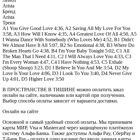
Лейбл
Arista
Бренд
Arista
Треки
A1 You Give Good Love 4:36, A2 Saving All My Love For You
3:58, A3 How Will I Know 4:35, A4 Greatest Love Of All 4:50, A5
I Wanna Dance With Somebody (Who Loves Me) 4:52, B1 Didn't
We Almost Have It All 5:07, B2 So Emotional 4:38, B3 Where Do
Broken Hearts Go 4:38, B4 I'm Your Baby Tonight 5:02, C1 All
The Man That I Need 4:11, C2 I Will Always Love You 4:33, C3
I'm Every Woman 4:47, C4 I Have Nothing 4:53, C5 Exhale
(Shoop Shoop) 3:23, D1 I Believe In You And Me 3:54, D2 My
Love Is Your Love 4:06, D3 I Look To You 3:40, D4 Never Give
Up 4:01, D5 Higher Love 3:50
В ПРОСТРАНСТВЕ В ТИШИНЕ можно оплатить заказ
онлайн на сайте, наличными или картой при получении.
Выбор способа оплаты зависит от варианта доставки.
Онлайн на сайте
Основной и самый удобный способ оплаты. Мы принимаем
карты МИР, Visa и Mastercard через защищённую платёжную
систему Альфа-Банка. Также доступны Альфа Pay, СберPay и
Т-Банк Pay - оплата в одно касание без ввода данных карты.