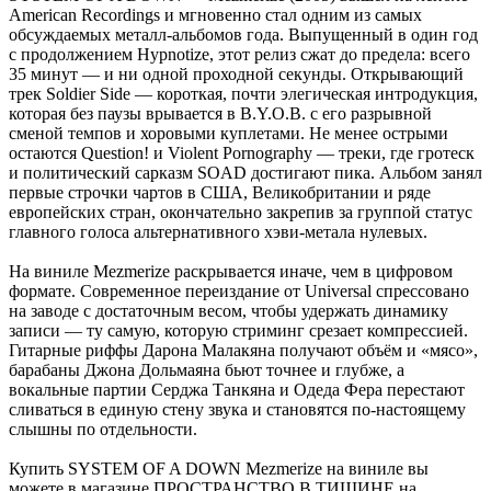
American Recordings и мгновенно стал одним из самых
обсуждаемых металл-альбомов года. Выпущенный в один год
с продолжением Hypnotize, этот релиз сжат до предела: всего
35 минут — и ни одной проходной секунды. Открывающий
трек Soldier Side — короткая, почти элегическая интродукция,
которая без паузы врывается в B.Y.O.B. с его разрывной
сменой темпов и хоровыми куплетами. Не менее острыми
остаются Question! и Violent Pornography — треки, где гротеск
и политический сарказм SOAD достигают пика. Альбом занял
первые строчки чартов в США, Великобритании и ряде
европейских стран, окончательно закрепив за группой статус
главного голоса альтернативного хэви-метала нулевых.
На виниле Mezmerize раскрывается иначе, чем в цифровом
формате. Современное переиздание от Universal спрессовано
на заводе с достаточным весом, чтобы удержать динамику
записи — ту самую, которую стриминг срезает компрессией.
Гитарные риффы Дарона Малакяна получают объём и «мясо»,
барабаны Джона Дольмаяна бьют точнее и глубже, а
вокальные партии Серджа Танкяна и Одеда Фера перестают
сливаться в единую стену звука и становятся по-настоящему
слышны по отдельности.
Купить SYSTEM OF A DOWN Mezmerize на виниле вы
можете в магазине ПРОСТРАНСТВО В ТИШИНЕ на