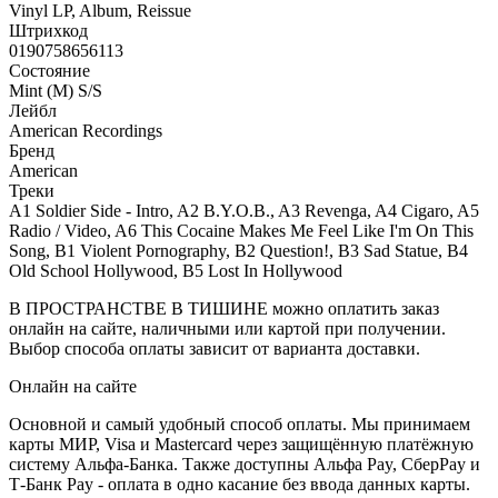
Vinyl LP, Album, Reissue
Штрихкод
0190758656113
Состояние
Mint (M) S/S
Лейбл
American Recordings
Бренд
American
Треки
A1 Soldier Side - Intro, A2 B.Y.O.B., A3 Revenga, A4 Cigaro, A5
Radio / Video, A6 This Cocaine Makes Me Feel Like I'm On This
Song, B1 Violent Pornography, B2 Question!, B3 Sad Statue, B4
Old School Hollywood, B5 Lost In Hollywood
В ПРОСТРАНСТВЕ В ТИШИНЕ можно оплатить заказ
онлайн на сайте, наличными или картой при получении.
Выбор способа оплаты зависит от варианта доставки.
Онлайн на сайте
Основной и самый удобный способ оплаты. Мы принимаем
карты МИР, Visa и Mastercard через защищённую платёжную
систему Альфа-Банка. Также доступны Альфа Pay, СберPay и
Т-Банк Pay - оплата в одно касание без ввода данных карты.