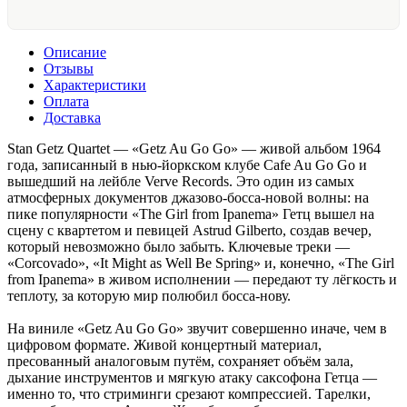
Описание
Отзывы
Характеристики
Оплата
Доставка
Stan Getz Quartet — «Getz Au Go Go» — живой альбом 1964
года, записанный в нью-йоркском клубе Cafe Au Go Go и
вышедший на лейбле Verve Records. Это один из самых
атмосферных документов джазово-босса-новой волны: на
пике популярности «The Girl from Ipanema» Гетц вышел на
сцену с квартетом и певицей Astrud Gilberto, создав вечер,
который невозможно было забыть. Ключевые треки —
«Corcovado», «It Might as Well Be Spring» и, конечно, «The Girl
from Ipanema» в живом исполнении — передают ту лёгкость и
теплоту, за которую мир полюбил босса-нову.
На виниле «Getz Au Go Go» звучит совершенно иначе, чем в
цифровом формате. Живой концертный материал,
пресованный аналоговым путём, сохраняет объём зала,
дыхание инструментов и мягкую атаку саксофона Гетца —
именно то, что стриминги срезают компрессией. Тарелки,