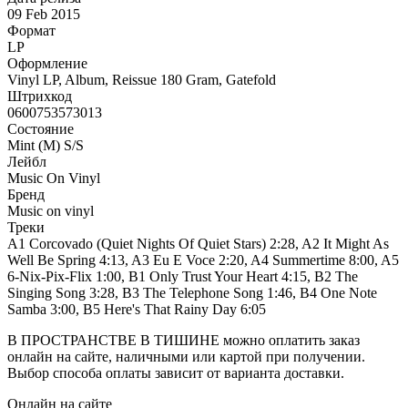
09 Feb 2015
Формат
LP
Оформление
Vinyl LP, Album, Reissue 180 Gram, Gatefold
Штрихкод
0600753573013
Состояние
Mint (M) S/S
Лейбл
Music On Vinyl
Бренд
Music on vinyl
Треки
A1 Corcovado (Quiet Nights Of Quiet Stars) 2:28, A2 It Might As
Well Be Spring 4:13, A3 Eu E Voce 2:20, A4 Summertime 8:00, A5
6-Nix-Pix-Flix 1:00, B1 Only Trust Your Heart 4:15, B2 The
Singing Song 3:28, B3 The Telephone Song 1:46, B4 One Note
Samba 3:00, B5 Here's That Rainy Day 6:05
В ПРОСТРАНСТВЕ В ТИШИНЕ можно оплатить заказ
онлайн на сайте, наличными или картой при получении.
Выбор способа оплаты зависит от варианта доставки.
Онлайн на сайте