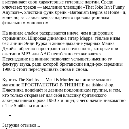
выстраивает свои характерные гитарные партии. Среди
ключевых треков — медленно тлеющий «That Joke Isn't Funny
Anymore», хлёсткий функ-брейк «Barbarism Begins at Home» и,
конечно, заглавная вещь с нарочито провокационным
финальным монологом.
На виниле альбом раскрывается иначе, чем в цифровых
стримингах. Широкая динамика гитар Марра, тёплые низы
бас-линий Энди Рурка и живое дыхание ударных Майка
Джойса обретают пространство и телесность, которые при
сжатии в MP3 или AAC неизбежно сглаживаются.
Переиздание на виниле позволяет услышать именно ту
фактуру звука, ради которой британский инди-рок середины
1980-х стоит переслушивать снова и снова.
Купить The Smiths — Meat is Murder на виниле можно в
магазине ПРОСТРАНСТВО В ТИШИНЕ на tishina.shop.
Пластинка подойдёт и давним поклонникам группы, и тем,
кто только открывает для себя классику британского
альтернативного рока 1980-х и ищет, с чего начать знакомство
с The Smiths на виниле.
Загрузка отзывов...