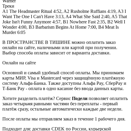
Warner
Треки
A1 The Headmaster Ritual 4:52, A2 Rusholme Ruffians 4:19, A3 I
Want The One I Can't Have 3:13, A4 What She Said 2:40, A5 That
Joke Isn't Funny Anymore 4:57, B1 Nowhere Fast 2:35, B2 Well I
Wonder 4:00, B3 Barbarism Begins At Home 7:00, B4 Meat Is
Murder 6:05
В ПРОСТРАНСТВЕ В ТИШИНЕ можно оплатить заказ
онлайн на сайте, наличными или картой при получении.
Выбор способа оплаты зависит от варианта доставки.
Онлайн на сайте
Основной и самый удобный способ оплаты. Мы принимаем
карты МИР, Visa и Mastercard через защищённую платёжную
систему Альфа-Банка. Также доступны Альфа Pay, СберPay и
Т-Банк Pay - оплата в одно касание без ввода данных карты.
Хотите разделить платёж? Сервис
Подели
позволяет оплатить
заказ четырьмя равными частями без переплаты - первый
платёж сразу, остальные автоматически каждые две недели.
После оплаты мы отправляем заказ в течение 1 рабочего дня.
Подходит для: доставки CDEK по России, курьерской