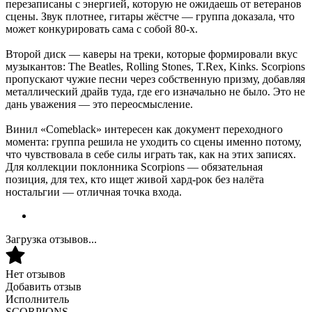
перезаписаны с энергией, которую не ожидаешь от ветеранов
сцены. Звук плотнее, гитары жёстче — группа доказала, что
может конкурировать сама с собой 80-х.
Второй диск — каверы на треки, которые формировали вкус
музыкантов: The Beatles, Rolling Stones, T.Rex, Kinks. Scorpions
пропускают чужие песни через собственную призму, добавляя
металлический драйв туда, где его изначально не было. Это не
дань уважения — это переосмысление.
Винил «Comeblack» интересен как документ переходного
момента: группа решила не уходить со сцены именно потому,
что чувствовала в себе силы играть так, как на этих записях.
Для коллекции поклонника Scorpions — обязательная
позиция, для тех, кто ищет живой хард-рок без налёта
ностальгии — отличная точка входа.
Загрузка отзывов...
Нет отзывов
Добавить отзыв
Исполнитель
SCORPIONS