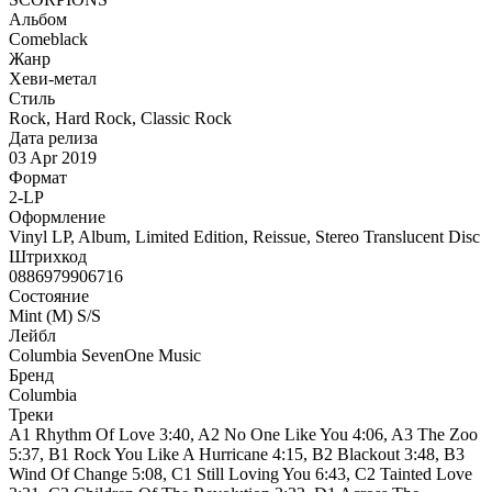
Альбом
Comeblack
Жанр
Хеви-метал
Стиль
Rock, Hard Rock, Classic Rock
Дата релиза
03 Apr 2019
Формат
2-LP
Оформление
Vinyl LP, Album, Limited Edition, Reissue, Stereo Translucent Disc
Штрихкод
0886979906716
Состояние
Mint (M) S/S
Лейбл
Columbia SevenOne Music
Бренд
Columbia
Треки
A1 Rhythm Of Love 3:40, A2 No One Like You 4:06, A3 The Zoo
5:37, B1 Rock You Like A Hurricane 4:15, B2 Blackout 3:48, B3
Wind Of Change 5:08, C1 Still Loving You 6:43, C2 Tainted Love