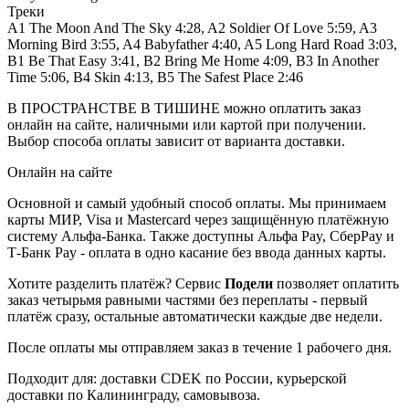
Треки
A1 The Moon And The Sky 4:28, A2 Soldier Of Love 5:59, A3
Morning Bird 3:55, A4 Babyfather 4:40, A5 Long Hard Road 3:03,
B1 Be That Easy 3:41, B2 Bring Me Home 4:09, B3 In Another
Time 5:06, B4 Skin 4:13, B5 The Safest Place 2:46
В ПРОСТРАНСТВЕ В ТИШИНЕ можно оплатить заказ
онлайн на сайте, наличными или картой при получении.
Выбор способа оплаты зависит от варианта доставки.
Онлайн на сайте
Основной и самый удобный способ оплаты. Мы принимаем
карты МИР, Visa и Mastercard через защищённую платёжную
систему Альфа-Банка. Также доступны Альфа Pay, СберPay и
Т-Банк Pay - оплата в одно касание без ввода данных карты.
Хотите разделить платёж? Сервис
Подели
позволяет оплатить
заказ четырьмя равными частями без переплаты - первый
платёж сразу, остальные автоматически каждые две недели.
После оплаты мы отправляем заказ в течение 1 рабочего дня.
Подходит для: доставки CDEK по России, курьерской
доставки по Калининграду, самовывоза.