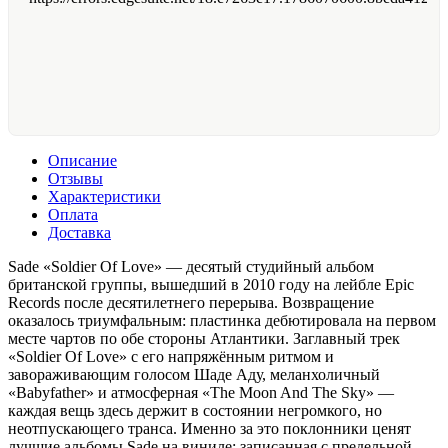
Описание
Отзывы
Характеристики
Оплата
Доставка
Sade «Soldier Of Love» — десятый студийный альбом
британской группы, вышедший в 2010 году на лейбле Epic
Records после десятилетнего перерыва. Возвращение
оказалось триумфальным: пластинка дебютировала на первом
месте чартов по обе стороны Атлантики. Заглавный трек
«Soldier Of Love» с его напряжённым ритмом и
завораживающим голосом Шаде Аду, меланхоличный
«Babyfather» и атмосферная «The Moon And The Sky» —
каждая вещь здесь держит в состоянии негромкого, но
неотпускающего транса. Именно за это поклонники ценят
лучшие альбомы Sade на виниле: записанная с предельной