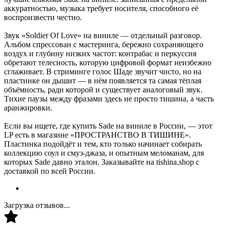
аккуратностью, музыка требует носителя, способного её
воспроизвести честно.
Звук «Soldier Of Love» на виниле — отдельный разговор.
Альбом спрессован с мастеринга, бережно сохраняющего
воздух и глубину низких частот: контрабас и перкуссия
обретают телесность, которую цифровой формат неизбежно
сглаживает. В стриминге голос Шаде звучит чисто, но на
пластинке он дышит — в нём появляется та самая тёплая
объёмность, ради которой и существует аналоговый звук.
Тихие паузы между фразами здесь не просто тишина, а часть
аранжировки.
Если вы ищете, где купить Sade на виниле в России, — этот
LP есть в магазине «ПРОСТРАНСТВО В ТИШИНЕ».
Пластинка подойдёт и тем, кто только начинает собирать
коллекцию соул и смуз-джаза, и опытным меломанам, для
которых Sade давно эталон. Заказывайте на tishina.shop с
доставкой по всей России.
Загрузка отзывов...