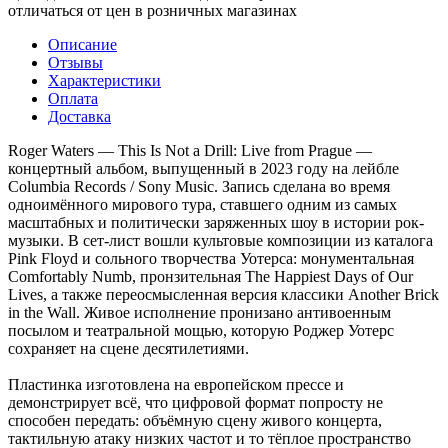
отличаться от цен в розничных магазинах
Описание
Отзывы
Характеристики
Оплата
Доставка
Roger Waters — This Is Not a Drill: Live from Prague —
концертный альбом, выпущенный в 2023 году на лейбле
Columbia Records / Sony Music. Запись сделана во время
одноимённого мирового тура, ставшего одним из самых
масштабных и политически заряженных шоу в истории рок-
музыки. В сет-лист вошли культовые композиции из каталога
Pink Floyd и сольного творчества Уотерса: монументальная
Comfortably Numb, пронзительная The Happiest Days of Our
Lives, а также переосмысленная версия классики Another Brick
in the Wall. Живое исполнение пронизано антивоенным
посылом и театральной мощью, которую Роджер Уотерс
сохраняет на сцене десятилетиями.
Пластинка изготовлена на европейском прессе и
демонстрирует всё, что цифровой формат попросту не
способен передать: объёмную сцену живого концерта,
тактильную атаку низких частот и то тёплое пространство