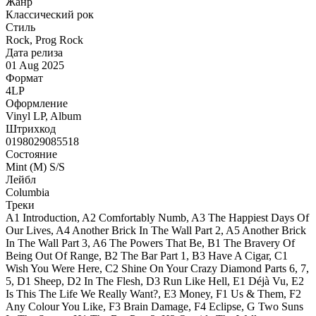
Жанр
Классический рок
Стиль
Rock, Prog Rock
Дата релиза
01 Aug 2025
Формат
4LP
Оформление
Vinyl LP, Album
Штрихкод
0198029085518
Состояние
Mint (M) S/S
Лейбл
Columbia
Треки
A1 Introduction, A2 Comfortably Numb, A3 The Happiest Days Of
Our Lives, A4 Another Brick In The Wall Part 2, A5 Another Brick
In The Wall Part 3, A6 The Powers That Be, B1 The Bravery Of
Being Out Of Range, B2 The Bar Part 1, B3 Have A Cigar, C1
Wish You Were Here, C2 Shine On Your Crazy Diamond Parts 6, 7,
5, D1 Sheep, D2 In The Flesh, D3 Run Like Hell, E1 Déjà Vu, E2
Is This The Life We Really Want?, E3 Money, F1 Us & Them, F2
Any Colour You Like, F3 Brain Damage, F4 Eclipse, G Two Suns