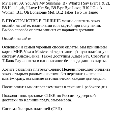
My Heart, A6 You Are My Sunshine, B7 What'd I Say (Part 1 & 2),
B8 Hallelujah, I Love Her So, B9 Bye Bye Love, B10 I Got A
Woman, B11 Oh Lonesome Me!, B12 Takes Two To Tango
В ПРОСТРАНСТВЕ В ТИШИНЕ можно оплатить заказ
онлайн на сайте, наличными или картой при получении.
Выбор способа оплаты зависит от варианта доставки.
Онлайн на сайте
Основной и самый удобный способ оплаты. Мы принимаем
карты МИР, Visa и Mastercard через защищённую платёжную
систему Альфа-Банка. Также доступны Альфа Pay, СберPay и
Т-Банк Pay - оплата в одно касание без ввода данных карты.
Хотите разделить платёж? Сервис
Подели
позволяет оплатить
заказ четырьмя равными частями без переплаты - первый
платёж сразу, остальные автоматически каждые две недели.
После оплаты мы отправляем заказ в течение 1 рабочего дня.
Подходит для: доставки CDEK по России, курьерской
доставки по Калининграду, самовывоза.
Система быстрых платежей (СБП)