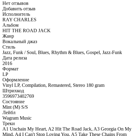
Нет отзывов
Добавить отзыв
Исполнитель
RAY CHARLES
Альбом
HIT THE ROAD JACK
Жанр
Вокальный джаз
Стиль
Jazz, Funk / Soul, Blues, Rhythm & Blues, Gospel, Jazz-Funk
Дата релиза
2016
Формат
LP
Оформление
Vinyl LP, Compilation, Remastered, Stereo 180 gram
Штрихкод
3596973402769
Состояние
Mint (M) S/S
Лейбл
Wagram Music
Треки
A1 Unchain My Heart, A2 Hit The Road Jack, A3 Georgia On My
Mind, A4 I Can't Stop Loving You, A5 Take These Chains From