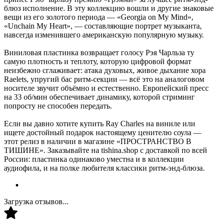
блюз исполнение. В эту коллекцию вошли и другие знаковые
вещи из его золотого периода — «Georgia on My Mind»,
«Unchain My Heart», — составляющие портрет музыканта,
навсегда изменившего американскую популярную музыку.
Виниловая пластинка возвращает голосу Рэя Чарльза ту
самую плотность и теплоту, которую цифровой формат
неизбежно сглаживает: атака духовых, живое дыхание хора
Raelets, упругий бас ритм-секции — всё это на аналоговом
носителе звучит объёмно и естественно. Европейский пресс
на 33 об/мин обеспечивает динамику, которой стриминг
попросту не способен передать.
Если вы давно хотите купить Ray Charles на виниле или
ищете достойный подарок настоящему ценителю соула —
этот релиз в наличии в магазине «ПРОСТРАНСТВО В
ТИШИНЕ». Заказывайте на tishina.shop с доставкой по всей
России: пластинка одинаково уместна и в коллекции
аудиофила, и на полке любителя классики ритм-энд-блюза.
Загрузка отзывов...