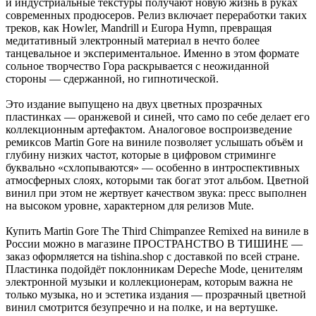
и индустриальные текстуры получают новую жизнь в руках
современных продюсеров. Релиз включает переработки таких
треков, как Howler, Mandrill и Europa Hymn, превращая
медитативный электронный материал в нечто более
танцевальное и экспериментальное. Именно в этом формате
сольное творчество Гора раскрывается с неожиданной
стороны — сдержанной, но гипнотической.
Это издание выпущено на двух цветных прозрачных
пластинках — оранжевой и синей, что само по себе делает его
коллекционным артефактом. Аналоговое воспроизведение
ремиксов Martin Gore на виниле позволяет услышать объём и
глубину низких частот, которые в цифровом стриминге
буквально «схлопываются» — особенно в интроспективных
атмосферных слоях, которыми так богат этот альбом. Цветной
винил при этом не жертвует качеством звука: пресс выполнен
на высоком уровне, характерном для релизов Mute.
Купить Martin Gore The Third Chimpanzee Remixed на виниле в
России можно в магазине ПРОСТРАНСТВО В ТИШИНЕ —
заказ оформляется на tishina.shop с доставкой по всей стране.
Пластинка подойдёт поклонникам Depeche Mode, ценителям
электронной музыки и коллекционерам, которым важна не
только музыка, но и эстетика издания — прозрачный цветной
винил смотрится безупречно и на полке, и на вертушке.