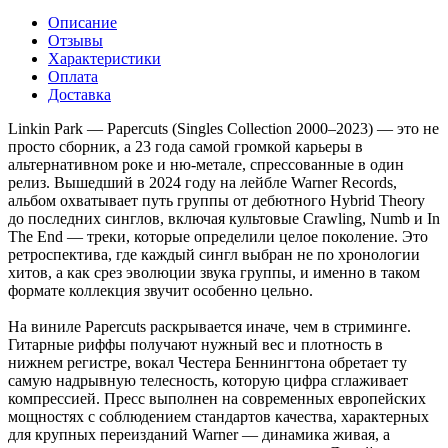
Описание
Отзывы
Характеристики
Оплата
Доставка
Linkin Park — Papercuts (Singles Collection 2000–2023) — это не
просто сборник, а 23 года самой громкой карьеры в
альтернативном роке и ню-метале, спрессованные в один
релиз. Вышедший в 2024 году на лейбле Warner Records,
альбом охватывает путь группы от дебютного Hybrid Theory
до последних синглов, включая культовые Crawling, Numb и In
The End — треки, которые определили целое поколение. Это
ретроспектива, где каждый сингл выбран не по хронологии
хитов, а как срез эволюции звука группы, и именно в таком
формате коллекция звучит особенно цельно.
На виниле Papercuts раскрывается иначе, чем в стриминге.
Гитарные риффы получают нужный вес и плотность в
нижнем регистре, вокал Честера Беннингтона обретает ту
самую надрывную телесность, которую цифра сглаживает
компрессией. Пресс выполнен на современных европейских
мощностях с соблюдением стандартов качества, характерных
для крупных переизданий Warner — динамика живая, а