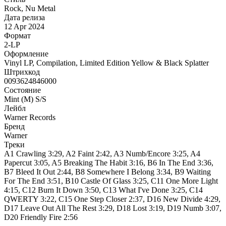
Rock, Nu Metal
Дата релиза
12 Apr 2024
Формат
2-LP
Оформление
Vinyl LP, Compilation, Limited Edition Yellow & Black Splatter
Штрихкод
0093624846000
Состояние
Mint (M) S/S
Лейбл
Warner Records
Бренд
Warner
Треки
A1 Crawling 3:29, A2 Faint 2:42, A3 Numb/Encore 3:25, A4
Papercut 3:05, A5 Breaking The Habit 3:16, B6 In The End 3:36,
B7 Bleed It Out 2:44, B8 Somewhere I Belong 3:34, B9 Waiting
For The End 3:51, B10 Castle Of Glass 3:25, C11 One More Light
4:15, C12 Burn It Down 3:50, C13 What I've Done 3:25, C14
QWERTY 3:22, C15 One Step Closer 2:37, D16 New Divide 4:29,
D17 Leave Out All The Rest 3:29, D18 Lost 3:19, D19 Numb 3:07,
D20 Friendly Fire 2:56