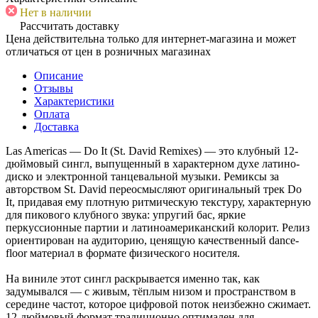
Нет в наличии
Рассчитать доставку
Цена действительна только для интернет-магазина и может
отличаться от цен в розничных магазинах
Описание
Отзывы
Характеристики
Оплата
Доставка
Las Americas — Do It (St. David Remixes) — это клубный 12-
дюймовый сингл, выпущенный в характерном духе латино-
диско и электронной танцевальной музыки. Ремиксы за
авторством St. David переосмысляют оригинальный трек Do
It, придавая ему плотную ритмическую текстуру, характерную
для пикового клубного звука: упругий бас, яркие
перкуссионные партии и латиноамериканский колорит. Релиз
ориентирован на аудиторию, ценящую качественный dance-
floor материал в формате физического носителя.
На виниле этот сингл раскрывается именно так, как
задумывался — с живым, тёплым низом и пространством в
середине частот, которое цифровой поток неизбежно сжимает.
12-дюймовый формат традиционно оптимален для