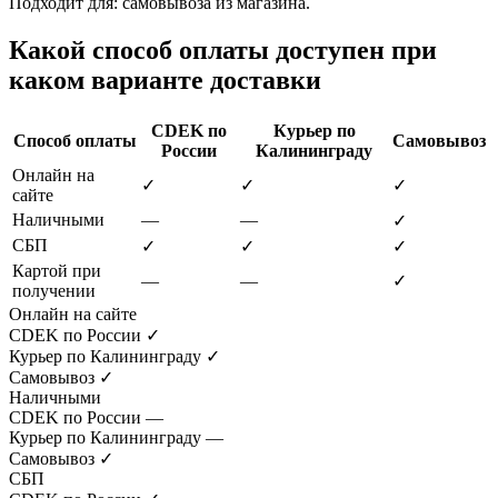
Подходит для: самовывоза из магазина.
Какой способ оплаты доступен при
каком варианте доставки
CDEK по
Курьер по
Способ оплаты
Самовывоз
России
Калининграду
Онлайн на
✓
✓
✓
сайте
Наличными
—
—
✓
СБП
✓
✓
✓
Картой при
—
—
✓
получении
Онлайн на сайте
CDEK по России
✓
Курьер по Калининграду
✓
Самовывоз
✓
Наличными
CDEK по России
—
Курьер по Калининграду
—
Самовывоз
✓
СБП