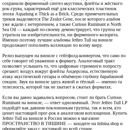
сохранили фирменный синтез акустики, флейты и жёсткого
рок-грува, характерный ещё для классических пластинок
эпохи Aqualung и Thick as a Brick. Среди примечательных
треков выделяются The Zealot Gene, после которого альбом
уже ждали с нетерпением, а также Curious Ruminant и North
Sea Oil — каждый по-своему демонстрирует, что группа не
утратила ни изобретательности, ни фирменного колорита.
Именно поэтому лучшие альбомы Jethro Tull на виниле
продолжают пополнять коллекции по всему миру.
Релиз выпущен на виниле с гейтфолд-конвертом, что само по
себе говорит об уважении к формату. Аналоговый тракт
позволяет услышать то, что цифровые стриминги попросту
срезают: воздух вокруг флейты Андерсона, естественную
атаку акустической гитары и объёмную глубину барабанной
секции. Звук на виниле здесь живой и тёплый — именно та
телесность, которой так не хватает в сжатых форматах.
Если вы давно задавались вопросом, стоит ли брать Curious
Ruminant на виниле, — ответ однозначный. Этот Jethro Tull LP
подойдёт как давним поклонникам группы, так и всем, кто
ценит настоящий прог-рок в аналоговом воплощении. Купить
Jethro Tull на виниле в России можно в магазине
ПРОСТРАНСТВО В ТИШИНЕ — заходите на tishina.shop и
оформляйте заказ с доставкой по всей стране.