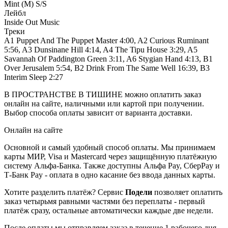
Mint (M) S/S
Лейбл
Inside Out Music
Треки
A1 Puppet And The Puppet Master 4:00, A2 Curious Ruminant
5:56, A3 Dunsinane Hill 4:14, A4 The Tipu House 3:29, A5
Savannah Of Paddington Green 3:11, A6 Stygian Hand 4:13, B1
Over Jerusalem 5:54, B2 Drink From The Same Well 16:39, B3
Interim Sleep 2:27
В ПРОСТРАНСТВЕ В ТИШИНЕ можно оплатить заказ
онлайн на сайте, наличными или картой при получении.
Выбор способа оплаты зависит от варианта доставки.
Онлайн на сайте
Основной и самый удобный способ оплаты. Мы принимаем
карты МИР, Visa и Mastercard через защищённую платёжную
систему Альфа-Банка. Также доступны Альфа Pay, СберPay и
Т-Банк Pay - оплата в одно касание без ввода данных карты.
Хотите разделить платёж? Сервис
Подели
позволяет оплатить
заказ четырьмя равными частями без переплаты - первый
платёж сразу, остальные автоматически каждые две недели.
После оплаты мы отправляем заказ в течение 1 рабочего дня.