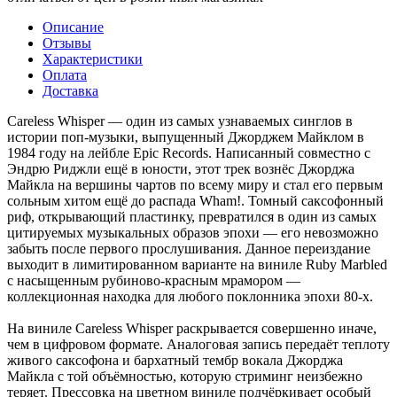
Описание
Отзывы
Характеристики
Оплата
Доставка
Careless Whisper — один из самых узнаваемых синглов в
истории поп-музыки, выпущенный Джорджем Майклом в
1984 году на лейбле Epic Records. Написанный совместно с
Эндрю Риджли ещё в юности, этот трек вознёс Джорджа
Майкла на вершины чартов по всему миру и стал его первым
сольным хитом ещё до распада Wham!. Томный саксофонный
риф, открывающий пластинку, превратился в один из самых
цитируемых музыкальных образов эпохи — его невозможно
забыть после первого прослушивания. Данное переиздание
выходит в лимитированном варианте на виниле Ruby Marbled
с насыщенным рубиново-красным мрамором —
коллекционная находка для любого поклонника эпохи 80-х.
На виниле Careless Whisper раскрывается совершенно иначе,
чем в цифровом формате. Аналоговая запись передаёт теплоту
живого саксофона и бархатный тембр вокала Джорджа
Майкла с той объёмностью, которую стриминг неизбежно
теряет. Прессовка на цветном виниле подчёркивает особый