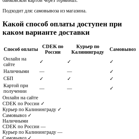
банковской картой через терминал.
Подходит для: самовывоза из магазина.
Какой способ оплаты доступен при
каком варианте доставки
CDEK по
Курьер по
Способ оплаты
Самовывоз
России
Калининграду
Онлайн на
✓
✓
✓
сайте
Наличными
—
—
✓
СБП
✓
✓
✓
Картой при
—
—
✓
получении
Онлайн на сайте
CDEK по России
✓
Курьер по Калининграду
✓
Самовывоз
✓
Наличными
CDEK по России
—
Курьер по Калининграду
—
Самовывоз
✓