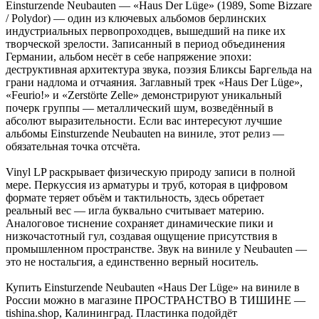
Einsturzende Neubauten — «Haus Der Lüge» (1989, Some Bizzare
/ Polydor) — один из ключевых альбомов берлинских
индустриальных первопроходцев, вышедший на пике их
творческой зрелости. Записанный в период объединения
Германии, альбом несёт в себе напряжение эпохи:
деструктивная архитектура звука, поэзия Бликсы Баргельда на
грани надлома и отчаяния. Заглавный трек «Haus Der Lüge»,
«Feurio!» и «Zerstörte Zelle» демонстрируют уникальный
почерк группы — металлический шум, возведённый в
абсолют выразительности. Если вас интересуют лучшие
альбомы Einsturzende Neubauten на виниле, этот релиз —
обязательная точка отсчёта.
Vinyl LP раскрывает физическую природу записи в полной
мере. Перкуссия из арматуры и труб, которая в цифровом
формате теряет объём и тактильность, здесь обретает
реальный вес — игла буквально считывает материю.
Аналоговое тиснение сохраняет динамические пики и
низкочастотный гул, создавая ощущение присутствия в
промышленном пространстве. Звук на виниле у Neubauten —
это не ностальгия, а единственно верный носитель.
Купить Einsturzende Neubauten «Haus Der Lüge» на виниле в
России можно в магазине ПРОСТРАНСТВО В ТИШИНЕ —
tishina.shop, Калининград. Пластинка подойдёт