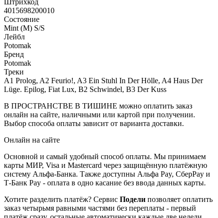
Штрихкод
4015698200010
Состояние
Mint (M) S/S
Лейбл
Potomak
Бренд
Potomak
Треки
A1 Prolog, A2 Feurio!, A3 Ein Stuhl In Der Hölle, A4 Haus Der
Lüge. Epilog, Fiat Lux, B2 Schwindel, B3 Der Kuss
В ПРОСТРАНСТВЕ В ТИШИНЕ можно оплатить заказ
онлайн на сайте, наличными или картой при получении.
Выбор способа оплаты зависит от варианта доставки.
Онлайн на сайте
Основной и самый удобный способ оплаты. Мы принимаем
карты МИР, Visa и Mastercard через защищённую платёжную
систему Альфа-Банка. Также доступны Альфа Pay, СберPay и
Т-Банк Pay - оплата в одно касание без ввода данных карты.
Хотите разделить платёж? Сервис
Подели
позволяет оплатить
заказ четырьмя равными частями без переплаты - первый
платёж сразу, остальные автоматически каждые две недели.