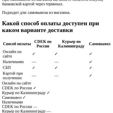
банковской картой через терминал.
Подходит для: самовывоза из магазина.
Какой способ оплаты доступен при
каком варианте доставки
CDEK по
Курьер по
Способ оплаты
Самовывоз
России
Калининграду
Онлайн на
✓
✓
✓
сайте
Наличными
—
—
✓
СБП
✓
✓
✓
Картой при
—
—
✓
получении
Онлайн на сайте
CDEK по России
✓
Курьер по Калининграду
✓
Самовывоз
✓
Наличными
CDEK по России
—
Курьер по Калининграду
—