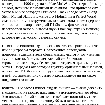
вышедший в 1996 году на лейбле Mo' Wax. Это первый в мире
альбом, целиком записанный из сэмплов, что принесло ему
место в Книге рекордов Гиннесса. Tracks вроде Stem / Long
Stem, Mutual Slump и культового Midnight in a Perfect World
стали эталоном инструментального хип-хопа и атмосферного
трип-хопа — жанра, который DJ Shadow фактически
переизобрёл заново. Альбом звучит как саундтрек к ночному
городу: тяжёлые биты, меланхоличные сэмплы, слои текстур,
которые не отпускают с первых секунд.
На виниле Endtroducing..... раскрывается совершенно иначе,
чем в цифровом формате. Современное переиздание
позволяет услышать весь объём низких частот и тот «тёплый
туман», который окутывает каждый слой сэмплов — в
стриминге этот воздух безвозвратно теряется при компрессии.
Vinyl LP передаёт аналоговую глубину оригинальных записей,
из которых DJ Shadow конструировал свои звуковые коллажи,
и даёт ощущение присутствия, недостижимое ни на каком
цифровом носителе.
Купить DJ Shadow Endtroducing на виниле — значит добавить
в коллекцию не просто пластинку, а исторический артефакт.
Это идеальный выбор для ценителей электронной музыки,
меломанов, открывающих эпоху 90-х, и всех, кто строит
серьёзную виниловую библиотеку. Оформить заказ можно в