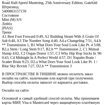
Road Half-Speed Mastering, 25th Anniversary Edition, Gatefold
Штрихкод
5400863157159
Состояние
Mint (M) S/S
Лейбл
[PIAS]
Треки
A1 Best Foot Forward 0:49, A2 Building Steam With A Grain Of
Salt 6:40, A3 The Number Song 4:40, A4.a Changeling 7:51, A4.b
** Transmission 1, B1 What Does Your Soul Look Like Pt. 4 5:08,
B2.a Stem / Long Stem 9:17, B2.b ** Transmission 2, C1 Mutual
Slump 4:02, C2 Organ Donor 1:57, C3 Why Hip Hop Sucks In '96
0:43, C4 Midnight In A Perfect World 4:57, D1 Napalm Brain /
Scatter Brain 9:23, D2.a What Does Your Soul Look Like Pt. 1 /
Blue Sky Revisit 7:27, D2.b ** Transmission 3
В ПРОСТРАНСТВЕ В ТИШИНЕ можно оплатить заказ
онлайн на сайте, наличными или картой при получении.
Выбор способа оплаты зависит от варианта доставки.
Онлайн на сайте
Основной и самый удобный способ оплаты. Мы принимаем
карты МИР, Visa и Mastercard через защищённую платёжную