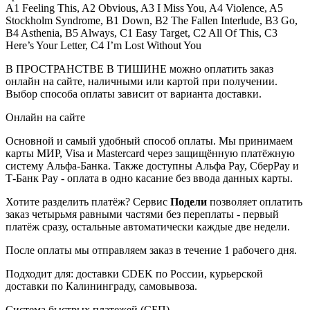
A1 Feeling This, A2 Obvious, A3 I Miss You, A4 Violence, A5
Stockholm Syndrome, B1 Down, B2 The Fallen Interlude, B3 Go,
B4 Asthenia, B5 Always, C1 Easy Target, C2 All Of This, C3
Here’s Your Letter, C4 I’m Lost Without You
В ПРОСТРАНСТВЕ В ТИШИНЕ можно оплатить заказ
онлайн на сайте, наличными или картой при получении.
Выбор способа оплаты зависит от варианта доставки.
Онлайн на сайте
Основной и самый удобный способ оплаты. Мы принимаем
карты МИР, Visa и Mastercard через защищённую платёжную
систему Альфа-Банка. Также доступны Альфа Pay, СберPay и
Т-Банк Pay - оплата в одно касание без ввода данных карты.
Хотите разделить платёж? Сервис
Подели
позволяет оплатить
заказ четырьмя равными частями без переплаты - первый
платёж сразу, остальные автоматически каждые две недели.
После оплаты мы отправляем заказ в течение 1 рабочего дня.
Подходит для: доставки CDEK по России, курьерской
доставки по Калининграду, самовывоза.
Система быстрых платежей (СБП)