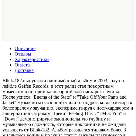
Описание
Отзывы
Характеристики
Оплата
Доставка
Blink-182 выпустили одноимённый альбом в 2003 году на
лейбле Geffen Records, и этот релиз стал поворотным
моментом в истории калифорнийской панк-рок группы.
После успеха "Enema of the State" и "Take Off Your Pants and
Jacket" музыканты осознанно ушли от подросткового юмора к
более зрелому звучанию, экспериментируя с пост-хардкором и
альтернативным роком. Треки "Feeling This", "I Miss You" и
"Down" демонстрируют эмоциональную глубину и
музыкальную сложность, которые поклонники не ожидали
услышать от Blink-182. Альбом разошёлся тиражом более 3
миллионов копий и получил статус дважды платинового в