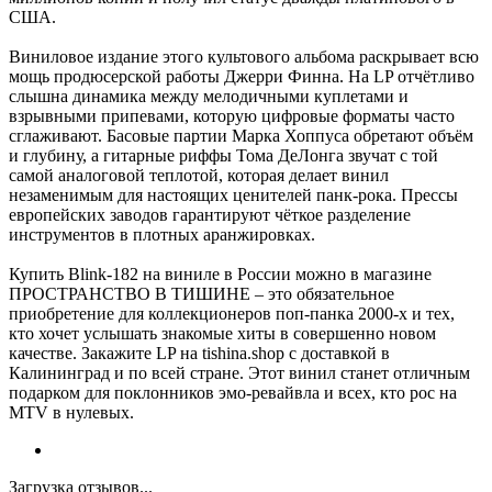
США.
Виниловое издание этого культового альбома раскрывает всю
мощь продюсерской работы Джерри Финна. На LP отчётливо
слышна динамика между мелодичными куплетами и
взрывными припевами, которую цифровые форматы часто
сглаживают. Басовые партии Марка Хоппуса обретают объём
и глубину, а гитарные риффы Тома ДеЛонга звучат с той
самой аналоговой теплотой, которая делает винил
незаменимым для настоящих ценителей панк-рока. Прессы
европейских заводов гарантируют чёткое разделение
инструментов в плотных аранжировках.
Купить Blink-182 на виниле в России можно в магазине
ПРОСТРАНСТВО В ТИШИНЕ – это обязательное
приобретение для коллекционеров поп-панка 2000-х и тех,
кто хочет услышать знакомые хиты в совершенно новом
качестве. Закажите LP на tishina.shop с доставкой в
Калининград и по всей стране. Этот винил станет отличным
подарком для поклонников эмо-ревайвла и всех, кто рос на
MTV в нулевых.
Загрузка отзывов...