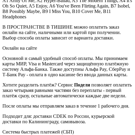
A1 Army Of Me, A2 Hyper-Ballad, A3 The Modern Things, A4 It's
Oh So Quiet, A5 Enjoy, A6 You've Been Flirting Again, B7 Isobel,
B8 Possibly Maybe, B9 I Miss You, B10 Cover Me, B11
Headphones
В ПРОСТРАНСТВЕ В ТИШИНЕ можно оплатить заказ
онлайн на сайте, наличными или картой при получении.
Выбор способа оплаты зависит от варианта доставки.
Онлайн на сайте
Основной и самый удобный способ оплаты. Мы принимаем
карты МИР, Visa и Mastercard через защищённую платёжную
систему Альфа-Банка. Также доступны Альфа Pay, СберPay и
Т-Банк Pay - оплата в одно касание без ввода данных карты.
Хотите разделить платёж? Сервис
Подели
позволяет оплатить
заказ четырьмя равными частями без переплаты - первый
платёж сразу, остальные автоматически каждые две недели.
После оплаты мы отправляем заказ в течение 1 рабочего дня.
Подходит для: доставки CDEK по России, курьерской
доставки по Калининграду, самовывоза.
Система быстрых платежей (СБП)