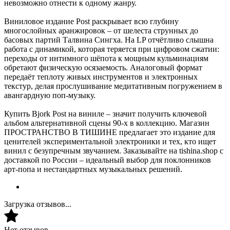
невозможно отнести к одному жанру.
Виниловое издание Post раскрывает всю глубину
многослойных аранжировок – от шелеста струнных до
басовых партий Талвина Сингха. На LP отчётливо слышна
работа с динамикой, которая теряется при цифровом сжатии:
переходы от интимного шёпота к мощным кульминациям
обретают физическую осязаемость. Аналоговый формат
передаёт теплоту живых инструментов и электронных
текстур, делая прослушивание медитативным погружением в
авангардную поп-музыку.
Купить Bjork Post на виниле – значит получить ключевой
альбом альтернативной сцены 90-х в коллекцию. Магазин
ПРОСТРАНСТВО В ТИШИНЕ предлагает это издание для
ценителей экспериментальной электроники и тех, кто ищет
винил с безупречным звучанием. Заказывайте на tishina.shop с
доставкой по России – идеальный выбор для поклонников
арт-попа и нестандартных музыкальных решений.
Загрузка отзывов...
Нет отзывов