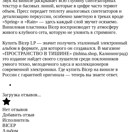
Звук на виниле раскрывает всю глубину синтезаторных
текстур и басовых линий, которые в цифре часто теряют
объем. Пресс передает теплоту аналоговых синтезаторов и
детализацию перкуссии, особенно заметную в треках вроде
«Spring» и «Rain» — здесь каждый слой звучит осязаемо.
Виниловая пластинка Bicep воспроизводит ту атмосферу
живого клубного сета, которую не уловить в стриминге.
Купить Bicep LP — значит получить эталонный электронный
альбом в формате, для которого он создавался. В магазине
«ПРОСТРАНСТВО В ТИШИНЕ» (tishina.shop, Калининград)
это издание найдет своего слушателя среди поклонников
умного техно, мелодичного хауса и коллекционеров
современной электроники. Где купить Bicep на виниле в
России с гарантией оригинала — теперь вы знаете ответ.
Загрузка отзывов...
Нет отзывов
Добавить отзыв
Исполнитель
BICEP
Альбом