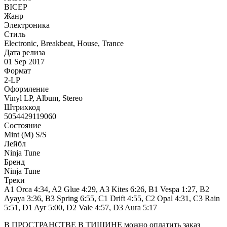
BICEP
Жанр
Электроника
Стиль
Electronic, Breakbeat, House, Trance
Дата релиза
01 Sep 2017
Формат
2-LP
Оформление
Vinyl LP, Album, Stereo
Штрихкод
5054429119060
Состояние
Mint (M) S/S
Лейбл
Ninja Tune
Бренд
Ninja Tune
Треки
A1 Orca 4:34, A2 Glue 4:29, A3 Kites 6:26, B1 Vespa 1:27, B2
Ayaya 3:36, B3 Spring 6:55, C1 Drift 4:55, C2 Opal 4:31, C3 Rain
5:51, D1 Ayr 5:00, D2 Vale 4:57, D3 Aura 5:17
В ПРОСТРАНСТВЕ В ТИШИНЕ можно оплатить заказ