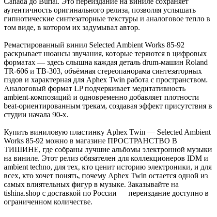
Canada до Burial. Это переиздание на виниле сохраняет
аутентичность оригинального релиза, позволяя услышать
гипнотические синтезаторные текстуры и аналоговое тепло в
том виде, в котором их задумывал автор.
Ремастированный винил Selected Ambient Works 85-92
раскрывает нюансы звучания, которые теряются в цифровых
форматах — здесь слышна каждая деталь drum-машин Roland
TR-606 и TB-303, объёмная стереопанорама синтезаторных
пэдов и характерная для Aphex Twin работа с пространством.
Аналоговый формат LP подчеркивает медитативность
ambient-композиций и одновременно добавляет плотности
beat-ориентированным трекам, создавая эффект присутствия в
студии начала 90-х.
Купить виниловую пластинку Aphex Twin — Selected Ambient
Works 85-92 можно в магазине ПРОСТРАНСТВО В
ТИШИНЕ, где собраны лучшие альбомы электронной музыки
на виниле. Этот релиз обязателен для коллекционеров IDM и
ambient techno, для тех, кто ценит историю электроники, и для
всех, кто хочет понять, почему Aphex Twin остается одной из
самых влиятельных фигур в музыке. Заказывайте на
tishina.shop с доставкой по России — переиздание доступно в
ограниченном количестве.