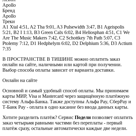
Apollo
Бренд
Apollo
Треки
A1 Xtal 4:51, A2 Tha 9:01, A3 Pulsewidth 3:47, B1 Ageispolis
5:21, B2 I 1:13, B3 Green Calx 6:02, B4 Heliosphan 4:51, C1 We
Are The Music Makers 7:42, C2 Schottkey 7th Path 5:07, C3
Ptolemy 7:12, D1 Hedphelym 6:02, D2 Delphium 5:36, D3 Actium
7:35
В ПРОСТРАНСТВЕ В ТИШИНЕ можно оплатить заказ
онлайн на сайте, наличными или картой при получении.
Выбор способа оплаты зависит от варианта доставки.
Онлайн на сайте
Основной и самый удобный способ оплаты. Мы принимаем
карты МИР, Visa и Mastercard через защищённую платёжную
систему Альфа-Банка. Также доступны Альфа Pay, СберPay и
Т-Банк Pay - оплата в одно касание без ввода данных карты.
Хотите разделить платёж? Сервис
Подели
позволяет оплатить
заказ четырьмя равными частями без переплаты - первый
платёж сразу, остальные автоматически каждые две недели.