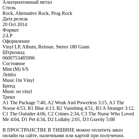
Альтернативный метал
Стиль
Rock, Alternative Rock, Prog Rock
Дата релиза
20 Oct 2014
Формат
2-LP
Оформление
Vinyl LP, Album, Reissue, Stereo 180 Gram
Штрихкод
0600753485996
Состояние
Mint (M) S/S
Лейбл
Music On Vinyl
Бренд
Music on vinyl
Треки
A1 The Package 7:40, A2 Weak And Powerless 3:15, A3 The
Noose 4:53, B1 Blue 4:13, B2 Vanishing 4:51, B3 A Stranger 3:12,
C1 The Outsider 4:06, C2 Crimes 2:34, C3 The Nurse Who Loved
Me 4:04, D1 Pet 4:34, D2 Lullaby 2:01, D3 Gravity 5:08
В ПРОСТРАНСТВЕ В ТИШИНЕ можно оплатить заказ
онлайн на сайте, наличными или картой при получении.