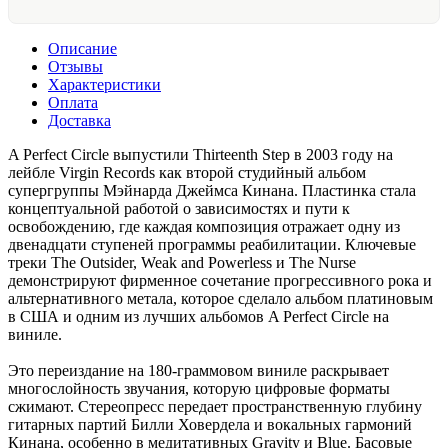
Описание
Отзывы
Характеристики
Оплата
Доставка
A Perfect Circle выпустили Thirteenth Step в 2003 году на
лейбле Virgin Records как второй студийный альбом
супергруппы Мэйнарда Джеймса Кинана. Пластинка стала
концептуальной работой о зависимостях и пути к
освобождению, где каждая композиция отражает одну из
двенадцати ступеней программы реабилитации. Ключевые
треки The Outsider, Weak and Powerless и The Nurse
демонстрируют фирменное сочетание прогрессивного рока и
альтернативного метала, которое сделало альбом платиновым
в США и одним из лучших альбомов A Perfect Circle на
виниле.
Это переиздание на 180-граммовом виниле раскрывает
многослойность звучания, которую цифровые форматы
сжимают. Стереопресс передает пространственную глубину
гитарных партий Билли Ховердела и вокальных гармоний
Кинана, особенно в медитативных Gravity и Blue. Басовые